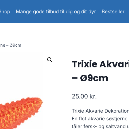
Shop
Mange gode tilbud til dig og dit dyr
Bestseller
erne – Ø9cm
Trixie Akvar
– Ø9cm
25.00
kr.
Trixie Akvarie Dekoratio
En flot akvarie søstjerne
tåler fersk- og saltvand 