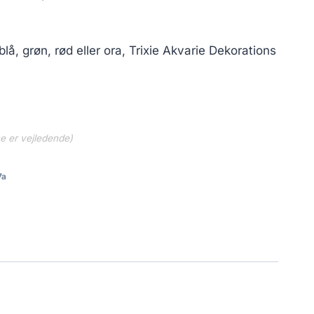
blå, grøn, rød eller ora, Trixie Akvarie Dekorations
ne er vejledende)
7a