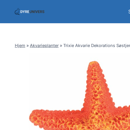
Skip
to
content
Hjem
»
Akvarieplanter
»
Trixie Akvarie Dekorations Søstj