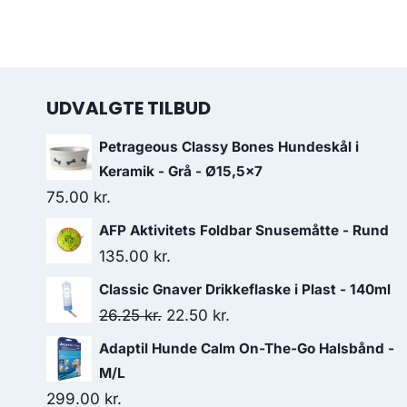
UDVALGTE TILBUD
Petrageous Classy Bones Hundeskål i
Keramik - Grå - Ø15,5x7
75.00
kr.
AFP Aktivitets Foldbar Snusemåtte - Rund
135.00
kr.
Classic Gnaver Drikkeflaske i Plast - 140ml
Den
Den
26.25
kr.
22.50
kr.
oprindelige
aktuelle
Adaptil Hunde Calm On-The-Go Halsbånd -
pris
pris
M/L
var:
er:
299.00
kr.