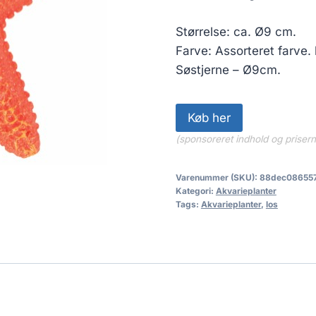
Størrelse: ca. Ø9 cm.
Farve: Assorteret farve. 
Søstjerne – Ø9cm.
Køb her
(sponsoreret indhold og priser
Varenummer (SKU):
88dec08655
Kategori:
Akvarieplanter
Tags:
Akvarieplanter
,
los