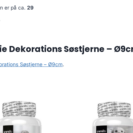
en er på ca.
29
9
ie Dekorations Søstjerne – Ø9
korations Søstjerne – Ø9cm
.