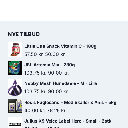
NYE TILBUD
Little One Snack Vitamin C - 180g
Den
Den
57.50
kr.
50.00
kr.
oprindelige
aktuelle
JBL Artemio Mix - 230g
pris
pris
Den
Den
103.75
kr.
90.00
kr.
var:
er:
oprindelige
aktuelle
Nobby Mesh Hunedsele - M - Lilla
57.50 kr..
50.00 kr..
pris
pris
Den
Den
103.75
kr.
90.00
kr.
var:
er:
oprindelige
aktuelle
Rosis Fuglesand - Med Skaller & Anis - 5kg
103.75 kr..
90.00 kr..
pris
pris
Den
Den
40.00
kr.
36.25
kr.
var:
er:
oprindelige
aktuelle
Julius K9 Velco Label Hero - Small - 2stk
103.75 kr..
90.00 kr..
pris
pris