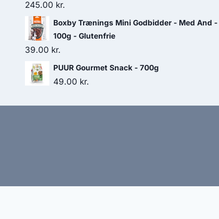
var:
er:
245.00
kr.
105.00 kr..
90.00 kr..
Boxby Trænings Mini Godbidder - Med And -
100g - Glutenfrie
39.00
kr.
PUUR Gourmet Snack - 700g
49.00
kr.
Hj