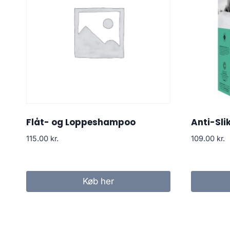
Flåt- og Loppeshampoo
Anti-Sli
115.00
kr.
109.00
kr.
Køb her