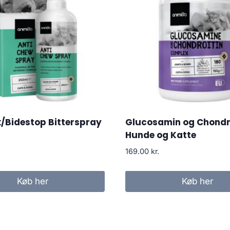
k/Bidestop Bitterspray
Glucosamin og Chondroi
Hunde og Katte
169.00
kr.
Køb her
Køb her