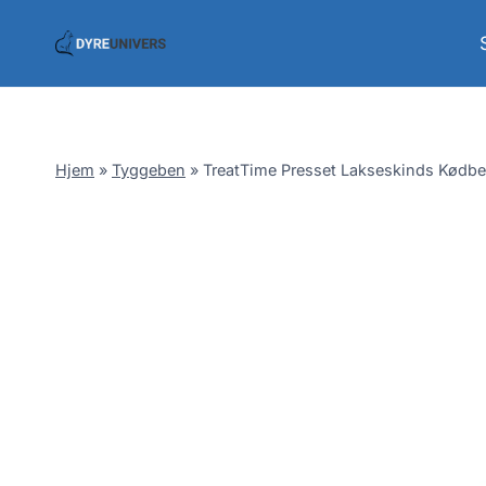
Skip
to
content
Hjem
»
Tyggeben
»
TreatTime Presset Lakseskinds Kødben