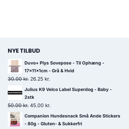
NYE TILBUD
Duvo+ Plys Sovepose - Til Ophæng -
17x11x1cm - Grå & Hvid
Den
Den
30.00
kr.
26.25
kr.
oprindelige
aktuelle
Julius K9 Velco Label Superdog - Baby -
pris
pris
2stk
var:
er:
Den
Den
50.00
kr.
45.00
kr.
30.00 kr..
26.25 kr..
oprindelige
aktuelle
Companion Hundesnack Små Ande Stickers
pris
pris
- 80g - Gluten- & Sukkerfri