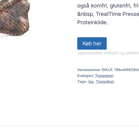
også kornfri, glutenfri, fr
&nbsp, TreatTime Presse
Proteinkilde.
Køb her
(sponsoreret indhold og priser
Varenummer (SKU):
78ba99629b
Kategori:
Tyggeben
Tags:
los
,
Tyggeben