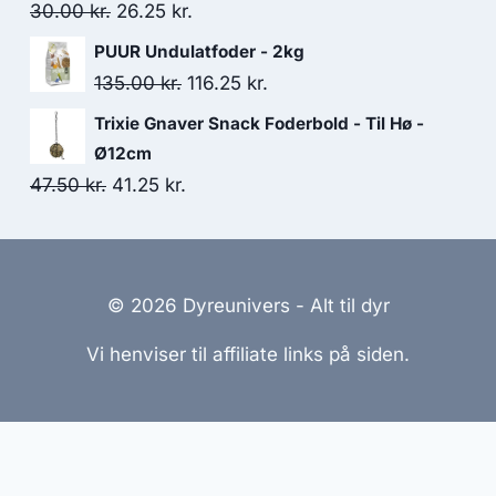
var:
er:
Den
Den
30.00
kr.
26.25
kr.
50.00 kr..
45.00 kr..
oprindelige
aktuelle
PUUR Undulatfoder - 2kg
pris
pris
Den
Den
135.00
kr.
116.25
kr.
var:
er:
oprindelige
aktuelle
Trixie Gnaver Snack Foderbold - Til Hø -
30.00 kr..
26.25 kr..
pris
pris
Ø12cm
var:
er:
Den
Den
47.50
kr.
41.25
kr.
135.00 kr..
116.25 kr..
oprindelige
aktuelle
pris
pris
var:
er:
© 2026 Dyreunivers - Alt til dyr
47.50 kr..
41.25 kr..
Vi henviser til affiliate links på siden.
emmesider Til Salg
|
Hjemmeside Udvikling
|
Online Til