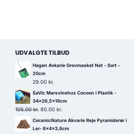
UDVALGTE TILBUD
Hagen Avkarie Grovmasket Net - Sort -
20cm
29.00
kr.
SaVic Marsvinehus Cocoon i Plastik -
34x26,5x16cm
Den
Den
105.00
kr.
90.00
kr.
oprindelige
aktuelle
CeramicNature Akvarie Reje Pyramiderør i
pris
pris
Ler- 6x4x3,6cm