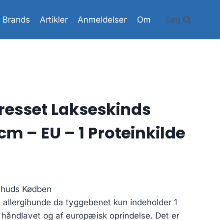
Brands
Artikler
Anmeldelser
Om
Søg
resset Lakseskinds
m – EU – 1 Proteinkilde
ehuds Kødben
il allergihunde da tyggebenet kun indeholder 1
r håndlavet og af europæisk oprindelse. Det er