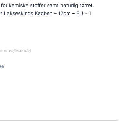
i for kemiske stoffer samt naturlig tørret.
t Lakseskinds Kødben – 12cm – EU – 1
ne er vejledende)
86