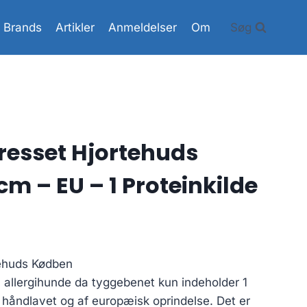
Brands
Artikler
Anmeldelser
Om
Søg
resset Hjortehuds
m – EU – 1 Proteinkilde
tehuds Kødben
il allergihunde da tyggebenet kun indeholder 1
r håndlavet og af europæisk oprindelse. Det er