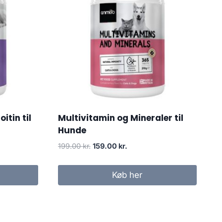
tin til
Multivitamin og Mineraler til
Hunde
Den
Den
199.00
kr.
159.00
kr.
oprindelige
aktuelle
pris
pris
Køb her
var:
er:
199.00 kr..
159.00 kr..