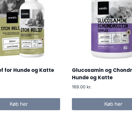
ief for Hunde og Katte
Glucosamin og Chondroi
Hunde og Katte
169.00
kr.
Køb her
Køb her