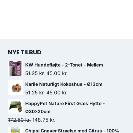
NYE TILBUD
KW Hundefløjte - 2-Tonet - Mellem
Den
Den
51.25
kr.
45.00
kr.
oprindelige
aktuelle
Karlie Naturligt Kokoshus - Ø13cm
pris
pris
Den
Den
51.25
kr.
45.00
kr.
var:
er:
oprindelige
aktuelle
HappyPet Nature First Græs Hytte -
51.25 kr..
45.00 kr..
pris
pris
Ø30x20cm
var:
er:
Den
Den
172.50
kr.
148.75
kr.
51.25 kr..
45.00 kr..
oprindelige
aktuelle
Chipsi Gnaver Strøelse med Citrus - 100%