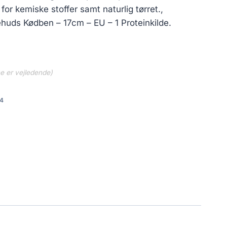
i for kemiske stoffer samt naturlig tørret.,
huds Kødben – 17cm – EU – 1 Proteinkilde.
ne er vejledende)
4