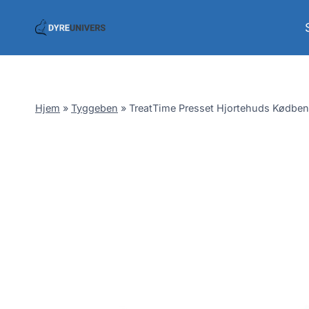
Skip
to
content
Hjem
»
Tyggeben
»
TreatTime Presset Hjortehuds Kødben 