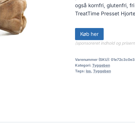
også kornfri, glutenfri, fr
TreatTime Presset Hjorte
Køb her
(sponsoreret indhold og priser
Varenummer (SKU):
01e72c3c0e3
Kategori:
Tyggeben
Tags:
los
,
Tyggeben