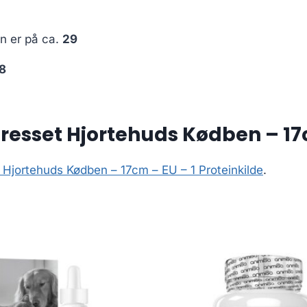
en er på ca.
29
8
esset Hjortehuds Kødben – 17c
 Hjortehuds Kødben – 17cm – EU – 1 Proteinkilde
.