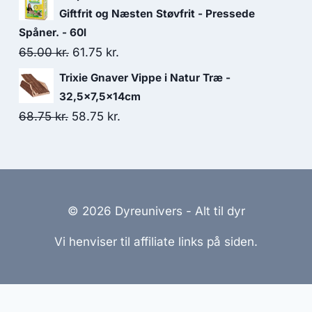
pris
pris
Giftfrit og Næsten Støvfrit - Pressede
var:
er:
Spåner. - 60l
Den
Den
65.00
kr.
61.75
172.50 kr..
kr.
148.75 kr..
oprindelige
aktuelle
Trixie Gnaver Vippe i Natur Træ -
pris
pris
32,5x7,5x14cm
var:
er:
Den
Den
68.75
kr.
58.75
kr.
65.00 kr..
61.75 kr..
oprindelige
aktuelle
pris
pris
var:
er:
68.75 kr..
58.75 kr..
© 2026 Dyreunivers - Alt til dyr
Vi henviser til affiliate links på siden.
emmesider Til Salg
|
Hjemmeside Udvikling
|
Online Til