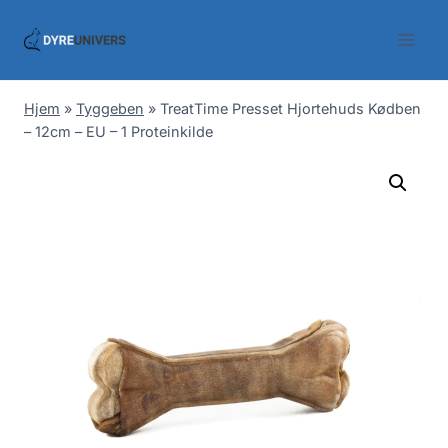
Skip
to
content
Hjem
»
Tyggeben
»
TreatTime Presset Hjortehuds Kødben
– 12cm – EU – 1 Proteinkilde