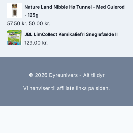
var:
er:
Nature Land Nibble Hø Tunnel - Med Gulerod
113.75 kr..
98.75 kr..
- 125g
Den
Den
57.50
kr.
50.00
kr.
oprindelige
aktuelle
JBL LimCollect Kemikaliefri Sneglefælde ll
pris
pris
129.00
kr.
var:
er:
57.50 kr..
50.00 kr..
© 2026 Dyreunivers - Alt til dyr
Vi henviser til affiliate links på siden.
Hjemmesider Til Salg
|
Hjemmeside Udvikling
|
Online
Tilbud