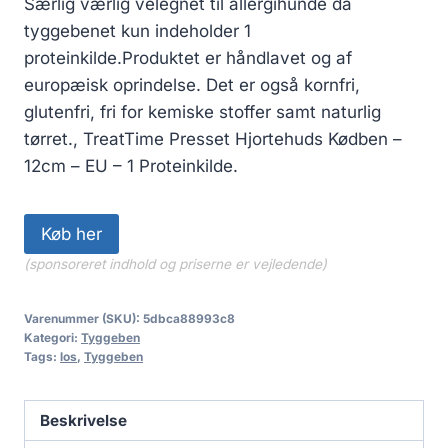
Særlig værlig velegnet til allergihunde da
tyggebenet kun indeholder 1
proteinkilde.Produktet er håndlavet og af
europæisk oprindelse. Det er også kornfri,
glutenfri, fri for kemiske stoffer samt naturlig
tørret., TreatTime Presset Hjortehuds Kødben –
12cm – EU – 1 Proteinkilde.
Køb her
(sponsoreret indhold og priserne er vejledende)
Varenummer (SKU):
5dbca88993c8
Kategori:
Tyggeben
Tags:
los
,
Tyggeben
Beskrivelse