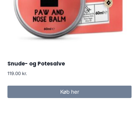
Snude- og Potesalve
119.00
kr.
Køb her