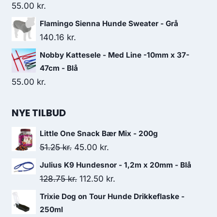
55.00
kr.
Flamingo Sienna Hunde Sweater - Grå
140.16
kr.
Nobby Kattesele - Med Line -10mm x 37-
47cm - Blå
55.00
kr.
NYE TILBUD
Little One Snack Bær Mix - 200g
Den
Den
51.25
kr.
45.00
kr.
oprindelige
aktuelle
Julius K9 Hundesnor - 1,2m x 20mm - Blå
pris
pris
Den
Den
128.75
kr.
112.50
kr.
var:
er:
oprindelige
aktuelle
Trixie Dog on Tour Hunde Drikkeflaske -
51.25 kr..
45.00 kr..
pris
pris
250ml