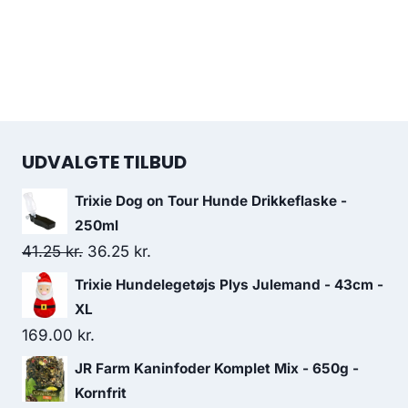
UDVALGTE TILBUD
Trixie Dog on Tour Hunde Drikkeflaske -
250ml
Den
Den
41.25
kr.
36.25
kr.
oprindelige
aktuelle
Trixie Hundelegetøjs Plys Julemand - 43cm -
pris
pris
XL
var:
er:
169.00
kr.
41.25 kr..
36.25 kr..
JR Farm Kaninfoder Komplet Mix - 650g -
Kornfrit