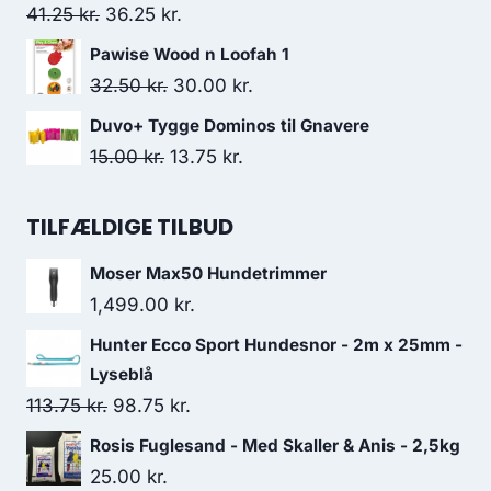
var:
er:
Den
Den
41.25
kr.
36.25
kr.
128.75 kr..
112.50 kr..
oprindelige
aktuelle
Pawise Wood n Loofah 1
pris
pris
Den
Den
32.50
kr.
30.00
kr.
var:
er:
oprindelige
aktuelle
Duvo+ Tygge Dominos til Gnavere
41.25 kr..
36.25 kr..
pris
pris
Den
Den
15.00
kr.
13.75
kr.
var:
er:
oprindelige
aktuelle
32.50 kr..
30.00 kr..
pris
pris
TILFÆLDIGE TILBUD
var:
er:
Moser Max50 Hundetrimmer
15.00 kr..
13.75 kr..
1,499.00
kr.
Hunter Ecco Sport Hundesnor - 2m x 25mm -
Lyseblå
Den
Den
113.75
kr.
98.75
kr.
oprindelige
aktuelle
Rosis Fuglesand - Med Skaller & Anis - 2,5kg
pris
pris
25.00
kr.