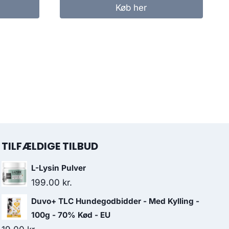
Køb her
TILFÆLDIGE TILBUD
L-Lysin Pulver
199.00
kr.
Duvo+ TLC Hundegodbidder - Med Kylling -
100g - 70% Kød - EU