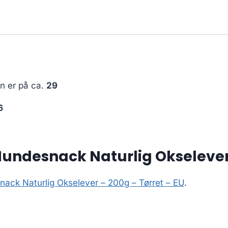
en er på ca.
29
6
undesnack Naturlig Okselever 
ack Naturlig Okselever – 200g – Tørret – EU
.