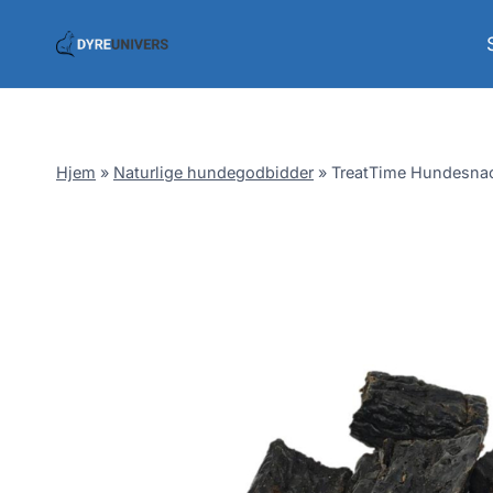
Skip
to
content
Hjem
»
Naturlige hundegodbidder
»
TreatTime Hundesnack