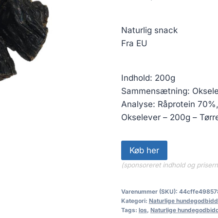
Naturlig snack
Fra EU
Indhold: 200g
Sammensætning: Oksele
Analyse: Råprotein 70%,
Okselever – 200g – Tørre
Køb her
(sponsoreret indhold og priser
Varenummer (SKU):
44cffe49857
Kategori:
Naturlige hundegodbidd
Tags:
los
,
Naturlige hundegodbid