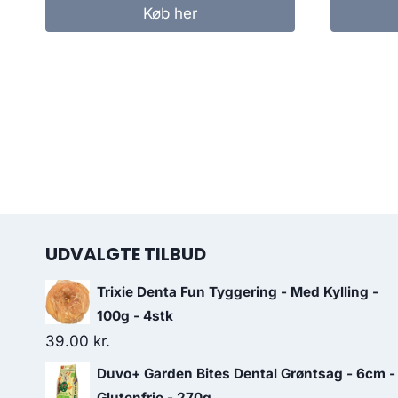
var:
er:
Køb her
154.00 kr..
119.00 kr..
UDVALGTE TILBUD
Trixie Denta Fun Tyggering - Med Kylling -
100g - 4stk
39.00
kr.
Duvo+ Garden Bites Dental Grøntsag - 6cm -
Glutenfrie - 270g