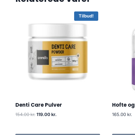
Tilbud!
Denti Care Pulver
Hofte og
Den
Den
154.00
kr.
119.00
kr.
165.00
kr.
oprindelige
aktuelle
pris
pris