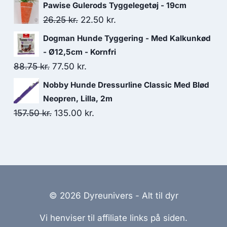
oprindelige
aktuelle
Pawise Gulerods Tyggelegetøj - 19cm
30.00 kr..
26.25 kr..
pris
pris
Den
Den
26.25
kr.
22.50
kr.
var:
er:
oprindelige
aktuelle
Dogman Hunde Tyggering - Med Kalkunkød
18.75 kr..
17.50 kr..
pris
pris
- Ø12,5cm - Kornfri
var:
er:
Den
Den
88.75
kr.
77.50
kr.
26.25 kr..
22.50 kr..
oprindelige
aktuelle
Nobby Hunde Dressurline Classic Med Blød
pris
pris
Neopren, Lilla, 2m
var:
er:
Den
Den
157.50
kr.
135.00
kr.
88.75 kr..
77.50 kr..
oprindelige
aktuelle
pris
pris
var:
er:
157.50 kr..
135.00 kr..
© 2026 Dyreunivers - Alt til dyr
Vi henviser til affiliate links på siden.