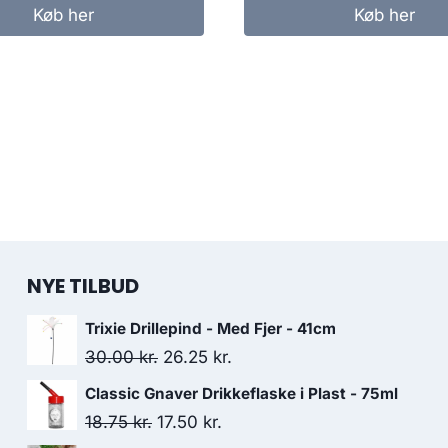
Køb her
Køb her
NYE TILBUD
Trixie Drillepind - Med Fjer - 41cm
Den
Den
30.00
kr.
26.25
kr.
oprindelige
aktuelle
Classic Gnaver Drikkeflaske i Plast - 75ml
pris
pris
Den
Den
18.75
kr.
17.50
kr.
var:
er: