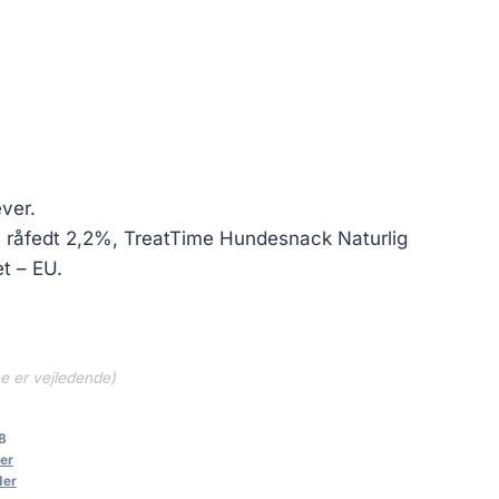
ver.
 råfedt 2,2%, TreatTime Hundesnack Naturlig
t – EU.
ne er vejledende)
8
er
der