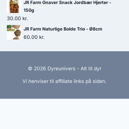
JR Farm Gnaver Snack Jordbær Hjerter -
150g
30.00
kr.
JR Farm Naturlige Bolde Trio - Ø8cm
60.00
kr.
© 2026 Dyreunivers - Alt til dyr
Vi henviser til affiliate links på siden.
Hjemmesider Til Salg
|
Hjemmeside Udvikling
|
Online
Tilbud
Denne side kan være skabt med AI! Indholdet er