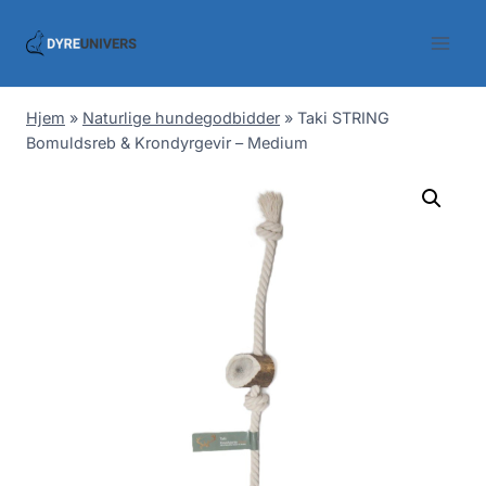
Skip
to
content
Hjem
»
Naturlige hundegodbidder
»
Taki STRING
Bomuldsreb & Krondyrgevir – Medium