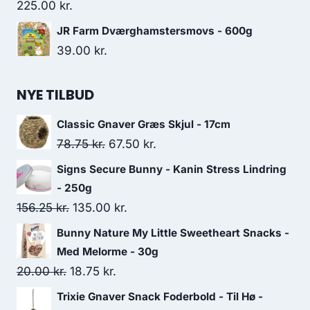
225.00
kr.
JR Farm Dværghamstersmovs - 600g
39.00
kr.
NYE TILBUD
Classic Gnaver Græs Skjul - 17cm
Den
Den
78.75
kr.
67.50
kr.
oprindelige
aktuelle
Signs Secure Bunny - Kanin Stress Lindring
pris
pris
- 250g
var:
er:
Den
Den
156.25
kr.
135.00
kr.
78.75 kr..
67.50 kr..
oprindelige
aktuelle
Bunny Nature My Little Sweetheart Snacks -
pris
pris
Med Melorme - 30g
var:
er:
Den
Den
20.00
kr.
18.75
kr.
156.25 kr..
135.00 kr..
oprindelige
aktuelle
Trixie Gnaver Snack Foderbold - Til Hø -