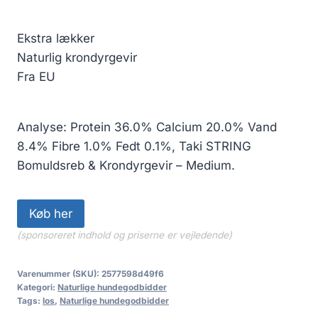
Ekstra lækker
Naturlig krondyrgevir
Fra EU
Analyse: Protein 36.0% Calcium 20.0% Vand
8.4% Fibre 1.0% Fedt 0.1%, Taki STRING
Bomuldsreb & Krondyrgevir – Medium.
Køb her
(sponsoreret indhold og priserne er vejledende)
Varenummer (SKU):
2577598d49f6
Kategori:
Naturlige hundegodbidder
Tags:
los
,
Naturlige hundegodbidder