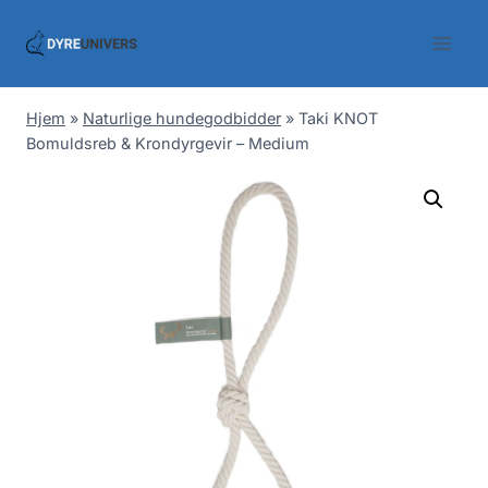
Skip
to
content
Hjem
»
Naturlige hundegodbidder
»
Taki KNOT
Bomuldsreb & Krondyrgevir – Medium