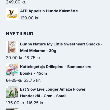
249.00
kr.
AFP Appelsin Hunde Kølemåtte
129.00
kr.
NYE TILBUD
Bunny Nature My Little Sweetheart Snacks -
Med Melorme - 30g
Den
Den
20.00
kr.
18.75
kr.
oprindelige
aktuelle
Kattelegetøjs Drillepind - Bamboozlers
pris
pris
Boinks - 45cm
var:
er:
Den
Den
61.25
kr.
53.75
kr.
20.00 kr..
18.75 kr..
oprindelige
aktuelle
Eat Slow Live Longer Amaze Flower
pris
pris
Hundeskål - Grøn - Small
var:
er:
Den
Den
135.00
kr.
116.25
kr.
61.25 kr..
53.75 kr..