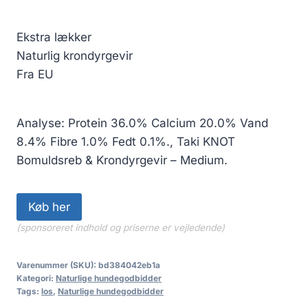
Ekstra lækker
Naturlig krondyrgevir
Fra EU
Analyse: Protein 36.0% Calcium 20.0% Vand
8.4% Fibre 1.0% Fedt 0.1%., Taki KNOT
Bomuldsreb & Krondyrgevir – Medium.
Køb her
(sponsoreret indhold og priserne er vejledende)
Varenummer (SKU):
bd384042eb1a
Kategori:
Naturlige hundegodbidder
Tags:
los
,
Naturlige hundegodbidder