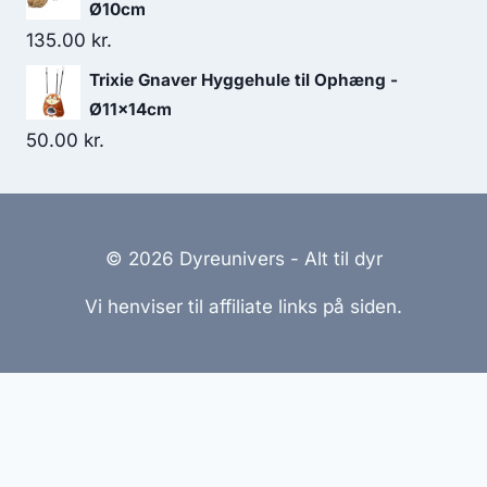
Ø10cm
135.00
kr.
Trixie Gnaver Hyggehule til Ophæng -
Ø11x14cm
50.00
kr.
© 2026 Dyreunivers - Alt til dyr
Vi henviser til affiliate links på siden.
Hjemmesider Til Salg
|
Hjemmeside Udvikling
|
Online
Tilbud
Denne side kan være skabt med AI! Indholdet er