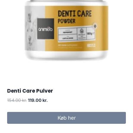
Denti Care Pulver
Den
Den
154.00
kr.
119.00
kr.
oprindelige
aktuelle
pris
pris
Køb her
var:
er:
154.00 kr..
119.00 kr..