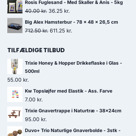
oprindelige
aktuelle
Rosis Fuglesand - Med Skaller & Anis - 5kg
pris
pris
Den
Den
40.00
kr.
36.25
kr.
var:
er:
oprindelige
aktuelle
Big Alex Hamsterbur - 78 x 48 x 26,5 cm
135.00 kr..
116.25 kr..
pris
pris
Den
Den
712.50
kr.
611.25
kr.
var:
er:
oprindelige
aktuelle
40.00 kr..
36.25 kr..
pris
pris
TILFÆLDIGE TILBUD
var:
er:
Trixie Honey & Hopper Drikkeflaske i Glas -
712.50 kr..
611.25 kr..
500ml
55.00
kr.
Kw Topsløjfer med Elastik - Ass. Farve
7.00
kr.
Trixie Gnavertrappe i Naturtræ - 38x24cm
95.00
kr.
Duvo+ Trio Naturlige Gnaverbolde - 3stk -