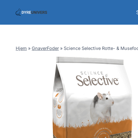
Skip
to
content
Hjem
»
GnaverFoder
»
Science Selective Rotte- & Musefod