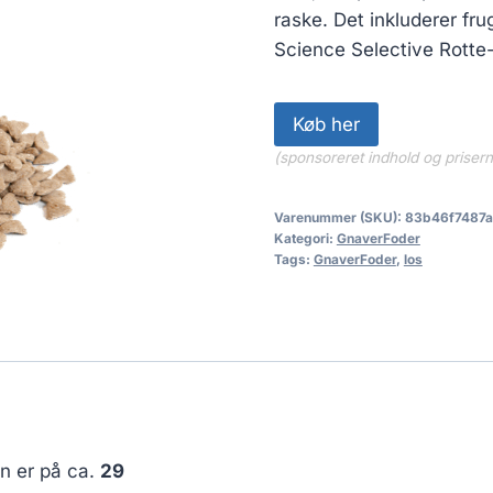
raske. Det inkluderer fr
Science Selective Rotte-
Køb her
(sponsoreret indhold og priser
Varenummer (SKU):
83b46f7487
Kategori:
GnaverFoder
Tags:
GnaverFoder
,
los
en er på ca.
29