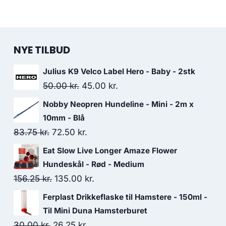
NYE TILBUD
Julius K9 Velco Label Hero - Baby - 2stk
Den
Den
50.00
kr.
45.00
kr.
oprindelige
aktuelle
Nobby Neopren Hundeline - Mini - 2m x
pris
pris
10mm - Blå
var:
er:
Den
Den
83.75
kr.
72.50
kr.
50.00 kr..
45.00 kr..
oprindelige
aktuelle
Eat Slow Live Longer Amaze Flower
pris
pris
Hundeskål - Rød - Medium
var:
er:
Den
Den
156.25
kr.
135.00
kr.
83.75 kr..
72.50 kr..
oprindelige
aktuelle
Ferplast Drikkeflaske til Hamstere - 150ml -
pris
pris
Til Mini Duna Hamsterburet
var:
er:
Den
Den
30.00
kr.
26.25
kr.