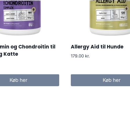
in og Chondroitin til
Allergy Aid til Hunde
g Katte
179.00
kr.
Køb her
Køb her