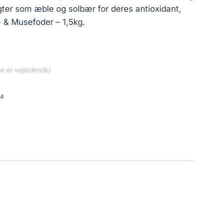
ugter som æble og solbær for deres antioxidant,
 & Musefoder – 1,5kg.
ne er vejledende)
a4