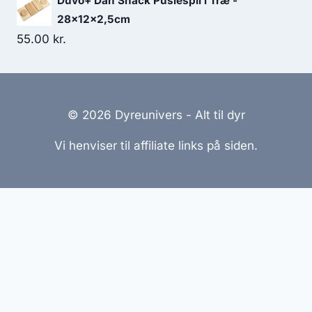
Duvo+ Dan Snack Puslespil i Træ -
28x12x2,5cm
55.00
kr.
© 2026 Dyreunivers - Alt til dyr
Vi henviser til affiliate links på siden.
Hjemmesider Til Salg
|
Hjemmeside Udvikling
|
Online
Tilbud
Denne side kan være skabt med AI! Indholdet er
genereret med henblik på at informere og inspirere,
men vi anbefaler altid at dobbelttjekke vigtige