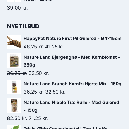
39.00
kr.
NYE TILBUD
HappyPet Nature First Pil Gulerod - Ø4x15cm
Den
Den
46.25
kr.
41.25
kr.
oprindelige
aktuelle
Nature Land Bjergenghø - Med Kornblomst -
pris
pris
650g
var:
er:
Den
Den
36.25
kr.
32.50
kr.
46.25 kr..
41.25 kr..
oprindelige
aktuelle
Nature Land Brunch Kornfri Hjerte Mix - 150g
pris
pris
Den
Den
36.25
kr.
32.50
kr.
var:
er:
oprindelige
aktuelle
Nature Land Nibble Træ Rulle - Med Gulerod
36.25 kr..
32.50 kr..
pris
pris
- 150g
var:
er:
Den
Den
82.50
kr.
71.25
kr.
36.25 kr..
32.50 kr..
oprindelige
aktuelle
Trixie Æble Gnaverlegetøj i Træ & Luffa -