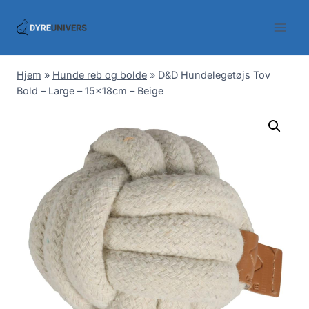
Skip
to
content
Hjem
»
Hunde reb og bolde
»
D&D Hundelegetøjs Tov
Bold – Large – 15x18cm – Beige