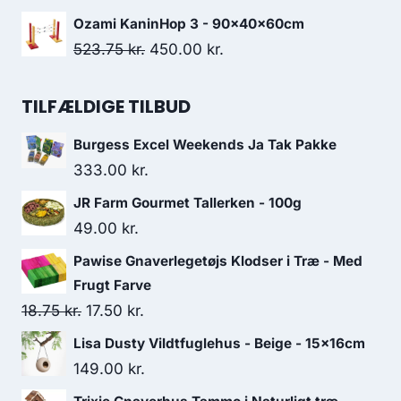
145.00 kr..
126.25 kr..
oprindelige
aktuelle
Ozami KaninHop 3 - 90x40x60cm
pris
pris
Den
Den
523.75
kr.
450.00
kr.
var:
er:
oprindelige
aktuelle
36.25 kr..
32.50 kr..
pris
pris
TILFÆLDIGE TILBUD
var:
er:
Burgess Excel Weekends Ja Tak Pakke
523.75 kr..
450.00 kr..
333.00
kr.
JR Farm Gourmet Tallerken - 100g
49.00
kr.
Pawise Gnaverlegetøjs Klodser i Træ - Med
Frugt Farve
Den
Den
18.75
kr.
17.50
kr.
oprindelige
aktuelle
Lisa Dusty Vildtfuglehus - Beige - 15x16cm
pris
pris
149.00
kr.
var:
er: