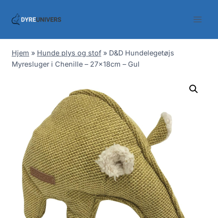
Skip
to
content
Hjem
»
Hunde plys og stof
»
D&D Hundelegetøjs
Myresluger i Chenille – 27x18cm – Gul