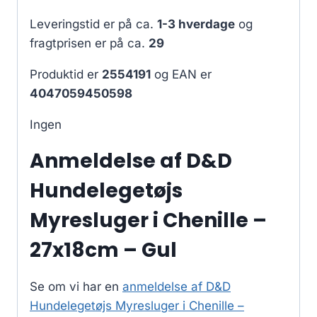
Leveringstid er på ca.
1-3 hverdage
og
fragtprisen er på ca.
29
Produktid er
2554191
og EAN er
4047059450598
Ingen
Anmeldelse af D&D
Hundelegetøjs
Myresluger i Chenille –
27x18cm – Gul
Se om vi har en
anmeldelse af D&D
Hundelegetøjs Myresluger i Chenille –