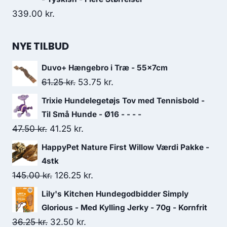
339.00
kr.
NYE TILBUD
Duvo+ Hængebro i Træ - 55x7cm
Den
Den
61.25
kr.
53.75
kr.
oprindelige
aktuelle
Trixie Hundelegetøjs Tov med Tennisbold -
pris
pris
Til Små Hunde - Ø16 - - - -
var:
er:
Den
Den
47.50
kr.
41.25
kr.
61.25 kr..
53.75 kr..
oprindelige
aktuelle
HappyPet Nature First Willow Værdi Pakke -
pris
pris
4stk
var:
er:
Den
Den
145.00
kr.
126.25
kr.
47.50 kr..
41.25 kr..
oprindelige
aktuelle
Lily's Kitchen Hundegodbidder Simply
pris
pris
Glorious - Med Kylling Jerky - 70g - Kornfrit
var:
er:
Den
Den
36.25
kr.
32.50
kr.