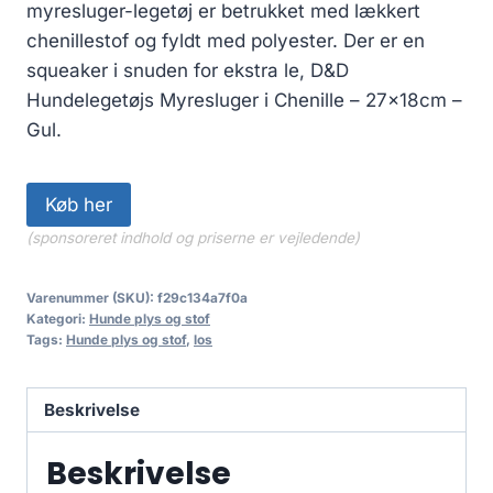
myresluger-legetøj er betrukket med lækkert
chenillestof og fyldt med polyester. Der er en
squeaker i snuden for ekstra le, D&D
Hundelegetøjs Myresluger i Chenille – 27x18cm –
Gul.
Køb her
(sponsoreret indhold og priserne er vejledende)
Varenummer (SKU):
f29c134a7f0a
Kategori:
Hunde plys og stof
Tags:
Hunde plys og stof
,
los
Beskrivelse
Beskrivelse