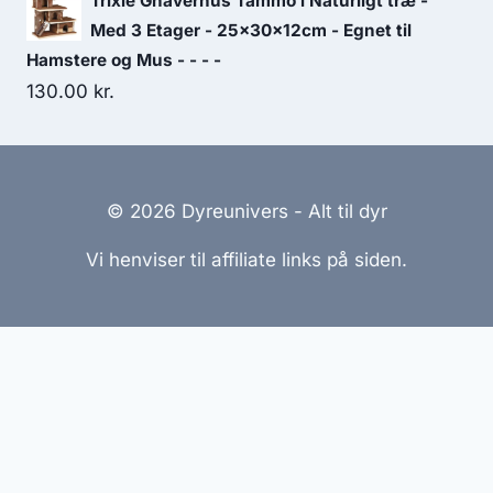
Trixie Gnaverhus Tammo i Naturligt træ -
18.75 kr..
17.50 kr..
Med 3 Etager - 25x30x12cm - Egnet til
Hamstere og Mus - - - -
130.00
kr.
© 2026 Dyreunivers - Alt til dyr
Vi henviser til affiliate links på siden.
Hjemmesider Til Salg
|
Hjemmeside Udvikling
|
Online
Tilbud
Denne side kan være skabt med AI! Indholdet er
genereret med henblik på at informere og inspirere,