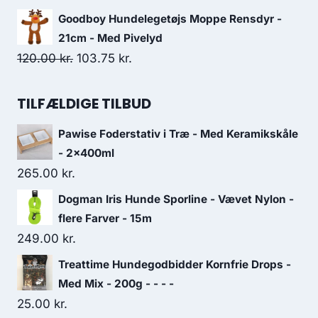
361.25 kr..
311.25 kr..
oprindelige
aktuelle
Goodboy Hundelegetøjs Moppe Rensdyr -
pris
pris
21cm - Med Pivelyd
var:
er:
Den
Den
120.00
kr.
103.75
kr.
46.25 kr..
41.25 kr..
oprindelige
aktuelle
pris
pris
TILFÆLDIGE TILBUD
var:
er:
Pawise Foderstativ i Træ - Med Keramikskåle
120.00 kr..
103.75 kr..
- 2x400ml
265.00
kr.
Dogman Iris Hunde Sporline - Vævet Nylon -
flere Farver - 15m
249.00
kr.
Treattime Hundegodbidder Kornfrie Drops -
Med Mix - 200g - - - -
25.00
kr.