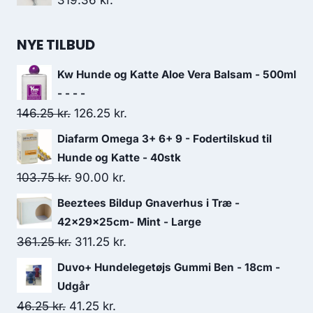
319.36
kr.
NYE TILBUD
Kw Hunde og Katte Aloe Vera Balsam - 500ml
- - - -
Den
Den
146.25
kr.
126.25
kr.
oprindelige
aktuelle
Diafarm Omega 3+ 6+ 9 - Fodertilskud til
pris
pris
Hunde og Katte - 40stk
var:
er:
Den
Den
103.75
kr.
90.00
kr.
146.25 kr..
126.25 kr..
oprindelige
aktuelle
Beeztees Bildup Gnaverhus i Træ -
pris
pris
42x29x25cm- Mint - Large
var:
er:
Den
Den
361.25
kr.
311.25
kr.
103.75 kr..
90.00 kr..
oprindelige
aktuelle
Duvo+ Hundelegetøjs Gummi Ben - 18cm -
pris
pris
Udgår
var:
er:
Den
Den
46.25
kr.
41.25
kr.