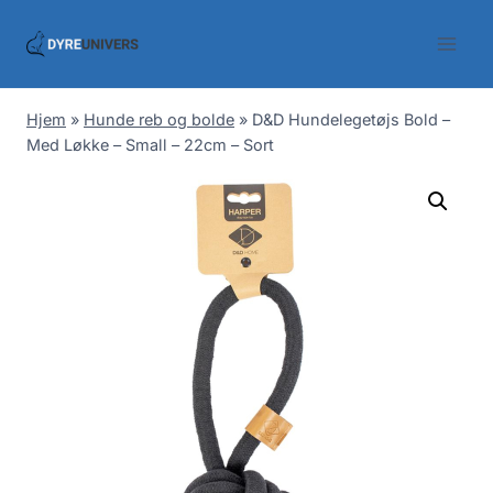
Skip
to
content
Hjem
»
Hunde reb og bolde
»
D&D Hundelegetøjs Bold –
Med Løkke – Small – 22cm – Sort