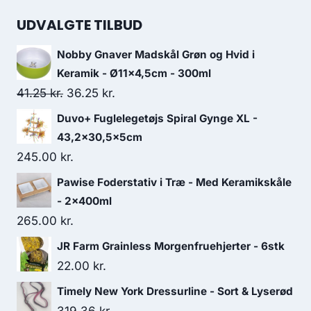
UDVALGTE TILBUD
Nobby Gnaver Madskål Grøn og Hvid i
Keramik - Ø11x4,5cm - 300ml
Den
Den
41.25
kr.
36.25
kr.
oprindelige
aktuelle
Duvo+ Fuglelegetøjs Spiral Gynge XL -
pris
pris
43,2x30,5x5cm
var:
er:
245.00
kr.
41.25 kr..
36.25 kr..
Pawise Foderstativ i Træ - Med Keramikskåle
- 2x400ml
265.00
kr.
JR Farm Grainless Morgenfruehjerter - 6stk
22.00
kr.
Timely New York Dressurline - Sort & Lyserød