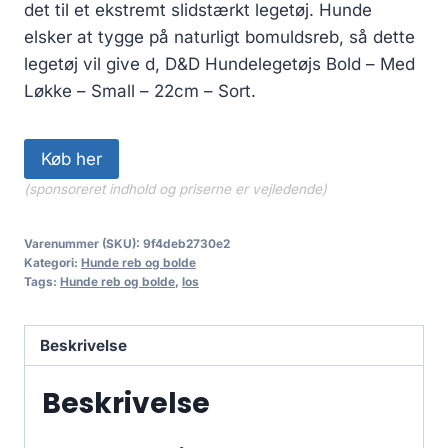
det til et ekstremt slidstærkt legetøj. Hunde
elsker at tygge på naturligt bomuldsreb, så dette
legetøj vil give d, D&D Hundelegetøjs Bold – Med
Løkke – Small – 22cm – Sort.
Køb her
(sponsoreret indhold og priserne er vejledende)
Varenummer (SKU):
9f4deb2730e2
Kategori:
Hunde reb og bolde
Tags:
Hunde reb og bolde
,
los
Beskrivelse
Beskrivelse