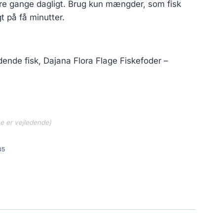
ere gange dagligt. Brug kun mængder, som fisk
t på få minutter.
dende fisk, Dajana Flora Flage Fiskefoder –
ne er vejledende)
85