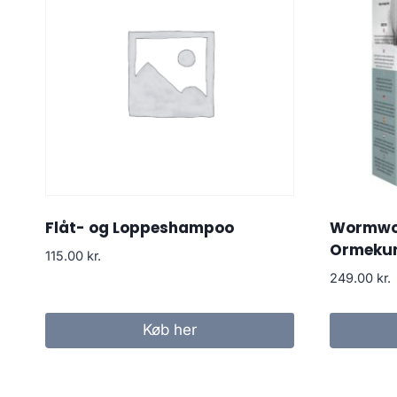
Flåt- og Loppeshampoo
Wormwo
Ormeku
115.00
kr.
249.00
kr.
Køb her