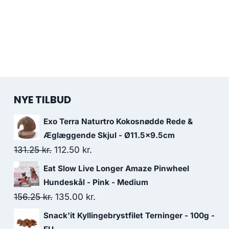
NYE TILBUD
Exo Terra Naturtro Kokosnødde Rede &
Æglæggende Skjul - Ø11.5x9.5cm
Den
Den
131.25
kr.
112.50
kr.
oprindelige
aktuelle
Eat Slow Live Longer Amaze Pinwheel
pris
pris
Hundeskål - Pink - Medium
var:
er:
Den
Den
156.25
kr.
135.00
kr.
131.25 kr..
112.50 kr..
oprindelige
aktuelle
Snack'it Kyllingebrystfilet Terninger - 100g -
pris
pris