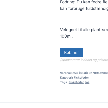
Fodring: Du kan fodre fl
kan forbruge fuldstændig
Velegnet til alle planteæ
100ml.
Køb her
(sponsoreret indhold og priser
Varenummer (SKU):
0c709aa2d6
Kategori:
Fiskefoder
Tags:
Fiskefoder
,
los