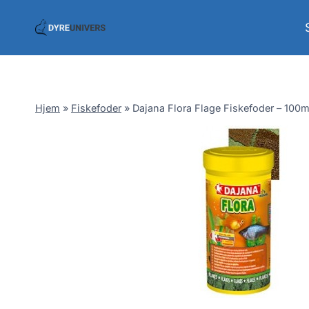
Skip
to
content
Hjem
»
Fiskefoder
»
Dajana Flora Flage Fiskefoder – 100m