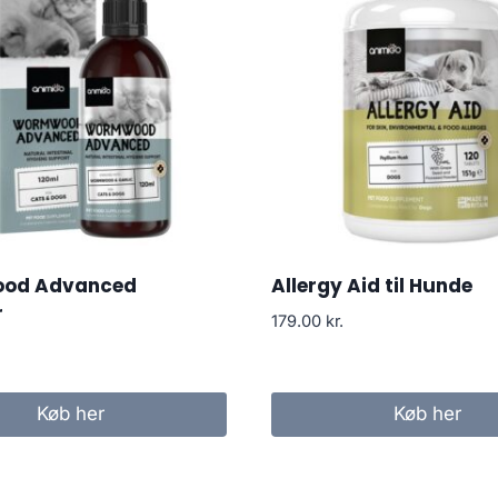
od Advanced
Allergy Aid til Hunde
r
179.00
kr.
Køb her
Køb her