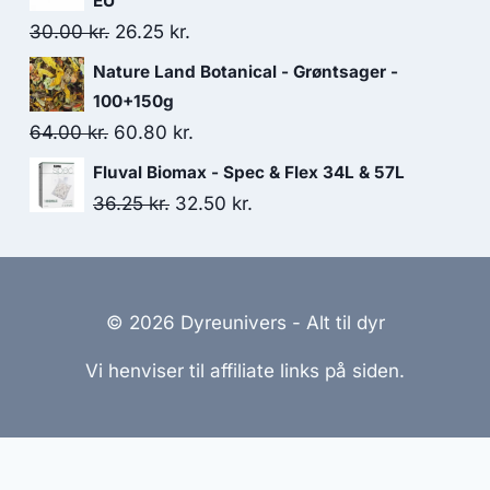
EU
var:
er:
Den
Den
30.00
kr.
26.25
kr.
156.25 kr..
135.00 kr..
oprindelige
aktuelle
Nature Land Botanical - Grøntsager -
pris
pris
100+150g
var:
er:
Den
Den
64.00
kr.
60.80
kr.
30.00 kr..
26.25 kr..
oprindelige
aktuelle
Fluval Biomax - Spec & Flex 34L & 57L
pris
pris
Den
Den
36.25
kr.
32.50
kr.
var:
er:
oprindelige
aktuelle
64.00 kr..
60.80 kr..
pris
pris
var:
er:
© 2026 Dyreunivers - Alt til dyr
36.25 kr..
32.50 kr..
Vi henviser til affiliate links på siden.
emmesider Til Salg
|
Hjemmeside Udvikling
|
Online Til