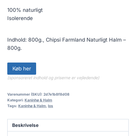
100% naturligt
Isolerende
Indhold: 800g., Chipsi Farmland Naturligt Halm –
800g.
Køb her
(sponsoreret indhold og priserne er vejledende)
Varenummer (SKU):
2d7e1b8f8d08
Kategori:
Kaninhø & Halm
Tags:
Kaninhø & Halm
,
los
Beskrivelse