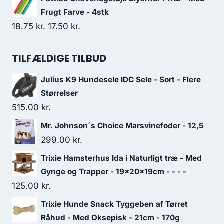
41.25 kr..
36.25 kr..
pris
pris
Frugt Farve - 4stk
var:
er:
Den
Den
18.75
kr.
17.50
kr.
26.25 kr..
22.50 kr..
oprindelige
aktuelle
pris
pris
TILFÆLDIGE TILBUD
var:
er:
Julius K9 Hundesele IDC Sele - Sort - Flere
18.75 kr..
17.50 kr..
Størrelser
515.00
kr.
Mr. Johnson´s Choice Marsvinefoder - 12,5
299.00
kr.
Trixie Hamsterhus Ida i Naturligt træ - Med
Gynge og Trapper - 19x20x19cm - - - -
125.00
kr.
Trixie Hunde Snack Tyggeben af Tørret
Råhud - Med Oksepisk - 21cm - 170g