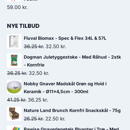
59.00
kr.
NYE TILBUD
Fluval Biomax - Spec & Flex 34L & 57L
Den
Den
36.25
kr.
32.50
kr.
oprindelige
aktuelle
Dogman Juletyggestoke - Med Råhud - 2stk
pris
pris
- Kornfrie
var:
er:
Den
Den
36.25
kr.
32.50
kr.
36.25 kr..
32.50 kr..
oprindelige
aktuelle
Nobby Gnaver Madskål Grøn og Hvid i
pris
pris
Keramik - Ø11x4,5cm - 300ml
var:
er:
Den
Den
41.25
kr.
36.25
kr.
36.25 kr..
32.50 kr..
oprindelige
aktuelle
Nature Land Brunch Kornfri Snackskål - 75g
pris
pris
Den
Den
26.25
kr.
22.50
kr.
var:
er:
oprindelige
aktuelle
Pawise Gnaverlegetøjs Blyanter i Træ - Med