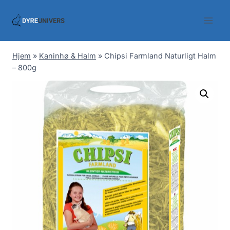
Skip
to
content
Hjem
»
Kaninhø & Halm
»
Chipsi Farmland Naturligt Halm
– 800g