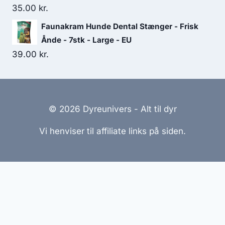
35.00
kr.
Faunakram Hunde Dental Stænger - Frisk
Ånde - 7stk - Large - EU
39.00
kr.
© 2026 Dyreunivers - Alt til dyr
Vi henviser til affiliate links på siden.
Hjemmesider Til Salg
|
Hjemmeside Udvikling
|
Online
Tilbud
Denne side kan være skabt med AI! Indholdet er