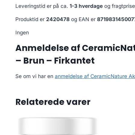
Leveringstid er på ca.
1-3 hverdage
og fragtpris
Produktid er
2420478
og EAN er
871983145007
Ingen
Anmeldelse af CeramicNatu
– Brun – Firkantet
Se om vi har en
anmeldelse af CeramicNature Akv
Relaterede varer