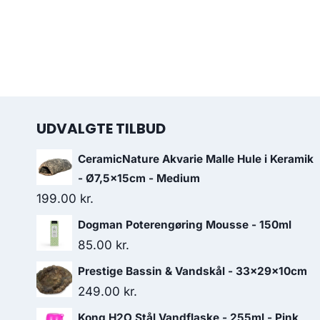
UDVALGTE TILBUD
CeramicNature Akvarie Malle Hule i Keramik
- Ø7,5x15cm - Medium
199.00
kr.
Dogman Poterengøring Mousse - 150ml
85.00
kr.
Prestige Bassin & Vandskål - 33x29x10cm
249.00
kr.
Kong H2O Stål Vandflaske - 255ml - Pink