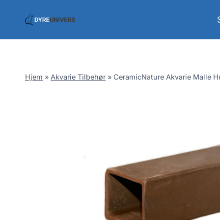
Skip
to
content
Hjem
»
Akvarie Tilbehør
»
CeramicNature Akvarie Malle Hu