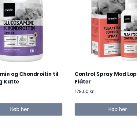
in og Chondroitin til
Control Spray Mod Lop
g Katte
Flåter
179.00
kr.
Køb her
Køb her