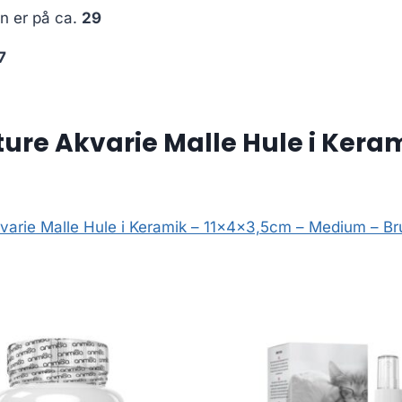
en er på ca.
29
7
re Akvarie Malle Hule i Kera
arie Malle Hule i Keramik – 11x4x3,5cm – Medium – Bru