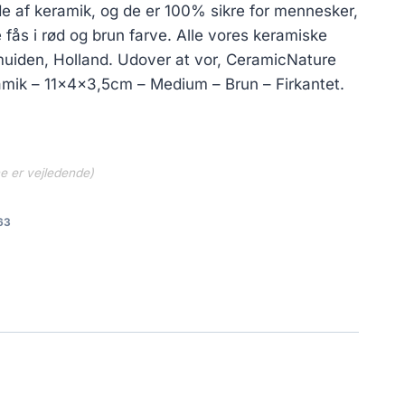
e af keramik, og de er 100% sikre for mennesker,
 fås i rød og brun farve. Alle vores keramiske
muiden, Holland. Udover at vor, CeramicNature
amik – 11x4x3,5cm – Medium – Brun – Firkantet.
ne er vejledende)
63