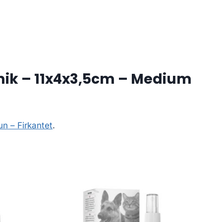
mik – 11x4x3,5cm – Medium
n – Firkantet
.