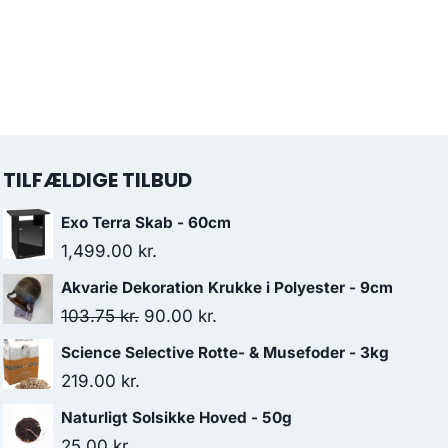
TILFÆLDIGE TILBUD
Exo Terra Skab - 60cm
1,499.00
kr.
Akvarie Dekoration Krukke i Polyester - 9cm
Den
Den
103.75
kr.
90.00
kr.
oprindelige
aktuelle
Science Selective Rotte- & Musefoder - 3kg
pris
pris
219.00
kr.
var:
er:
Naturligt Solsikke Hoved - 50g
103.75 kr..
90.00 kr..
25.00
kr.