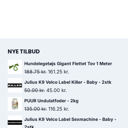
NYE TILBUD
Hundelegetøjs Gigant Flettet Tov 1 Meter
Den
Den
188.75
kr.
161.25
kr.
oprindelige
aktuelle
Julius K9 Velco Label Killer - Baby - 2stk
pris
pris
Den
Den
50.00
kr.
45.00
kr.
var:
er:
oprindelige
aktuelle
PUUR Undulatfoder - 2kg
188.75 kr..
161.25 kr..
pris
pris
Den
Den
135.00
kr.
116.25
kr.
var:
er:
oprindelige
aktuelle
Julius K9 Velco Label Sexmachine - Baby -
50.00 kr..
45.00 kr..
pris
pris
2stk