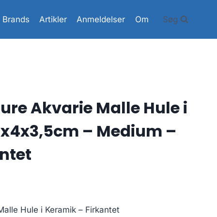
Brands
Artikler
Anmeldelser
Om
Søg
re Akvarie Malle Hule i
11x4x3,5cm – Medium –
ntet
lle Hule i Keramik – Firkantet