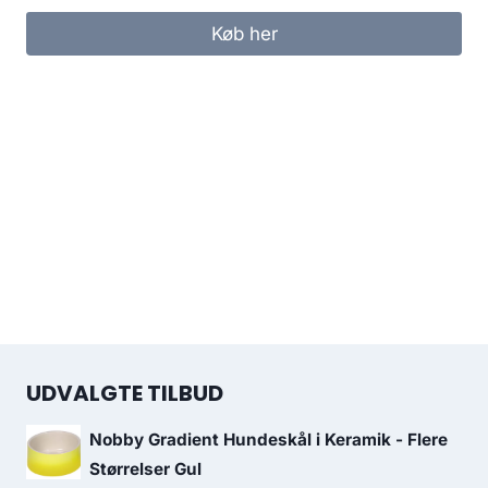
pris
pris
Køb her
var:
er:
154.00 kr..
119.00 kr..
UDVALGTE TILBUD
Nobby Gradient Hundeskål i Keramik - Flere
Størrelser Gul