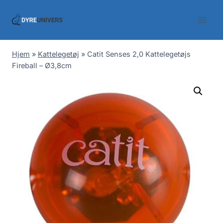
Skip
to
content
Hjem
»
Kattelegetøj
»
Catit Senses 2,0 Kattelegetøjs
Fireball – Ø3,8cm