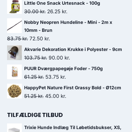
Little One Snack Urtesnack - 100g
Den
Den
30.00
kr.
26.25
kr.
oprindelige
aktuelle
Nobby Neopren Hundeline - Mini - 2m x
pris
pris
10mm - Brun
var:
er:
Den
Den
83.75
kr.
72.50
kr.
30.00 kr..
26.25 kr..
oprindelige
aktuelle
Akvarie Dekoration Krukke i Polyester - 9cm
pris
pris
Den
Den
103.75
kr.
90.00
kr.
var:
er:
oprindelige
aktuelle
PUUR Dværgpapegøje Foder - 750g
83.75 kr..
72.50 kr..
pris
pris
Den
Den
61.25
kr.
53.75
kr.
var:
er:
oprindelige
aktuelle
HappyPet Nature First Grassy Bold - Ø12cm
103.75 kr..
90.00 kr..
pris
pris
Den
Den
51.25
kr.
45.00
kr.
var:
er:
oprindelige
aktuelle
61.25 kr..
53.75 kr..
pris
pris
TILFÆLDIGE TILBUD
var:
er:
Trixie Hunde Indlæg Til Løbetidsbukser, XS,
51.25 kr..
45.00 kr..