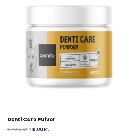
Denti Care Pulver
Den
Den
154.00
kr.
119.00
kr.
oprindelige
aktuelle