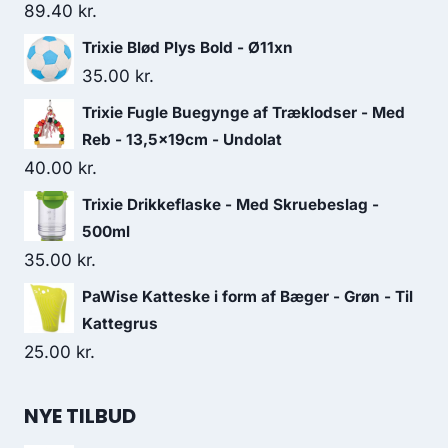
89.40
kr.
Trixie Blød Plys Bold - Ø11xn
35.00
kr.
Trixie Fugle Buegynge af Træklodser - Med
Reb - 13,5x19cm - Undolat
40.00
kr.
Trixie Drikkeflaske - Med Skruebeslag -
500ml
35.00
kr.
PaWise Katteske i form af Bæger - Grøn - Til
Kattegrus
25.00
kr.
NYE TILBUD