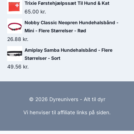
oprindelige
aktuelle
Trixie Førstehjælpssæt Til Hund & Kat
pris
pris
65.00
kr.
var:
er:
Nobby Classic Neopren Hundehalsbånd -
183.75 kr..
157.50 kr..
Mini - Flere Størrelser - Rød
26.88
kr.
Amiplay Samba Hundehalsbånd - Flere
Størrelser - Sort
49.56
kr.
© 2026 Dyreunivers - Alt til dyr
Vi henviser til affiliate links på siden.