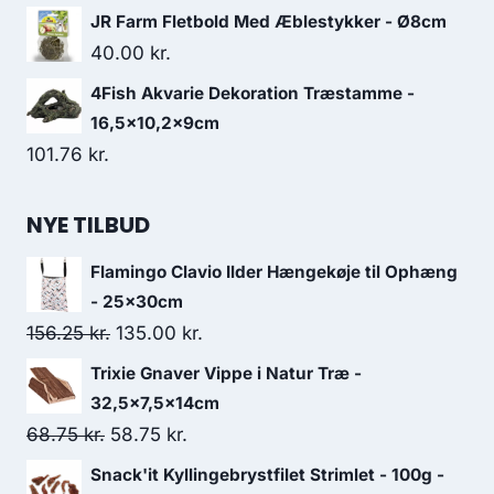
JR Farm Fletbold Med Æblestykker - Ø8cm
40.00
kr.
4Fish Akvarie Dekoration Træstamme -
16,5x10,2x9cm
101.76
kr.
NYE TILBUD
Flamingo Clavio Ilder Hængekøje til Ophæng
- 25x30cm
Den
Den
156.25
kr.
135.00
kr.
oprindelige
aktuelle
Trixie Gnaver Vippe i Natur Træ -
pris
pris
32,5x7,5x14cm
var:
er:
Den
Den
68.75
kr.
58.75
kr.
156.25 kr..
135.00 kr..
oprindelige
aktuelle
Snack'it Kyllingebrystfilet Strimlet - 100g -