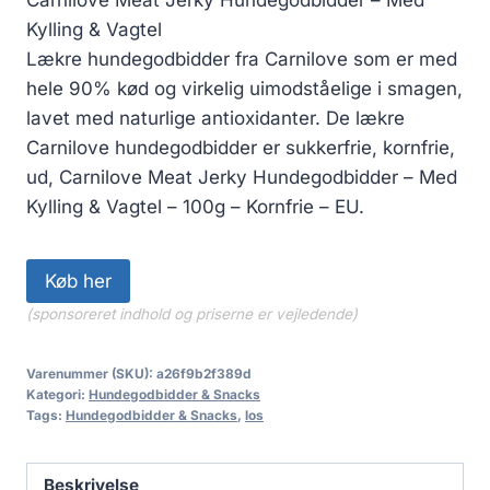
Kylling & Vagtel
Lækre hundegodbidder fra Carnilove som er med
hele 90% kød og virkelig uimodståelige i smagen,
lavet med naturlige antioxidanter. De lækre
Carnilove hundegodbidder er sukkerfrie, kornfrie,
ud, Carnilove Meat Jerky Hundegodbidder – Med
Kylling & Vagtel – 100g – Kornfrie – EU.
Køb her
(sponsoreret indhold og priserne er vejledende)
Varenummer (SKU):
a26f9b2f389d
Kategori:
Hundegodbidder & Snacks
Tags:
Hundegodbidder & Snacks
,
los
Beskrivelse