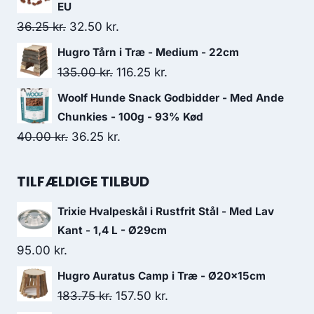
pris
pris
EU
var:
er:
Den
Den
36.25
kr.
32.50
kr.
68.75 kr..
58.75 kr..
oprindelige
aktuelle
Hugro Tårn i Træ - Medium - 22cm
pris
pris
Den
Den
135.00
kr.
116.25
kr.
var:
er:
oprindelige
aktuelle
Woolf Hunde Snack Godbidder - Med Ande
36.25 kr..
32.50 kr..
pris
pris
Chunkies - 100g - 93% Kød
var:
er:
Den
Den
40.00
kr.
36.25
kr.
135.00 kr..
116.25 kr..
oprindelige
aktuelle
pris
pris
TILFÆLDIGE TILBUD
var:
er:
Trixie Hvalpeskål i Rustfrit Stål - Med Lav
40.00 kr..
36.25 kr..
Kant - 1,4 L - Ø29cm
95.00
kr.
Hugro Auratus Camp i Træ - Ø20x15cm
Den
Den
183.75
kr.
157.50
kr.