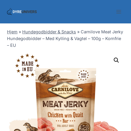
Skip
to
content
Hjem
»
Hundegodbidder & Snacks
»
Carnilove Meat Jerky
Hundegodbidder – Med Kylling & Vagtel – 100g – Kornfrie
– EU