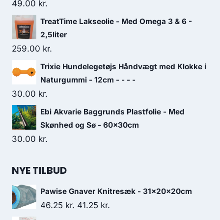
49.00
kr.
TreatTime Lakseolie - Med Omega 3 & 6 -
2,5liter
259.00
kr.
Trixie Hundelegetøjs Håndvægt med Klokke i
Naturgummi - 12cm - - - -
30.00
kr.
Ebi Akvarie Baggrunds Plastfolie - Med
Skønhed og Sø - 60x30cm
30.00
kr.
NYE TILBUD
Pawise Gnaver Knitresæk - 31x20x20cm
Den
Den
46.25
kr.
41.25
kr.
oprindelige
aktuelle