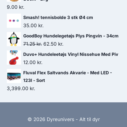
9.00
kr.
Smash! tennisbolde 3 stk Ø4 cm
35.00
kr.
GoodBoy Hundelegetøjs Plys Pingvin - 34cm
Den
Den
71.25
kr.
62.50
kr.
oprindelige
aktuelle
Duvo+ Hundeleetøjs Vinyl Nissehue Med Piv
pris
pris
12.00
kr.
var:
er:
Fluval Flex Saltvands Akvarie - Med LED -
71.25 kr..
62.50 kr..
123l - Sort
3,399.00
kr.
© 2026 Dyreunivers - Alt til dyr