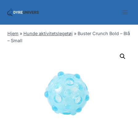
Skip
to
content
Hjem
»
Hunde aktivitetslegetøj
»
Buster Crunch Bold – Blå
– Small