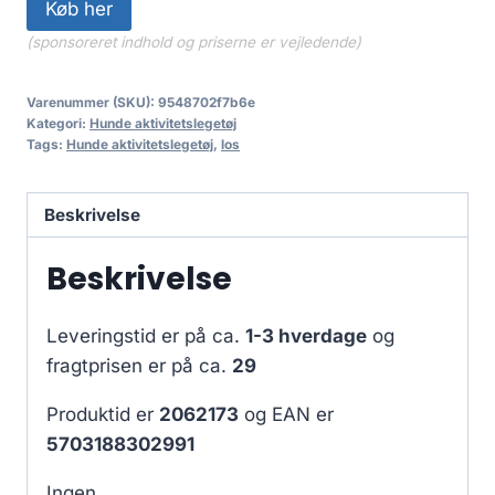
Køb her
(sponsoreret indhold og priserne er vejledende)
Varenummer (SKU):
9548702f7b6e
Kategori:
Hunde aktivitetslegetøj
Tags:
Hunde aktivitetslegetøj
,
los
Beskrivelse
Beskrivelse
Leveringstid er på ca.
1-3 hverdage
og
fragtprisen er på ca.
29
Produktid er
2062173
og EAN er
5703188302991
Ingen