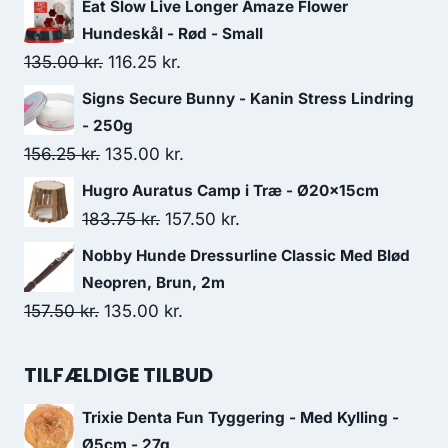
Eat Slow Live Longer Amaze Flower
pris
pris
Hundeskål - Rød - Small
var:
er:
Den
Den
135.00
kr.
116.25
kr.
46.25 kr..
41.25 kr..
oprindelige
aktuelle
Signs Secure Bunny - Kanin Stress Lindring
pris
pris
- 250g
var:
er:
Den
Den
156.25
kr.
135.00
kr.
135.00 kr..
116.25 kr..
oprindelige
aktuelle
Hugro Auratus Camp i Træ - Ø20x15cm
pris
pris
Den
Den
183.75
kr.
157.50
kr.
var:
er:
oprindelige
aktuelle
Nobby Hunde Dressurline Classic Med Blød
156.25 kr..
135.00 kr..
pris
pris
Neopren, Brun, 2m
var:
er:
Den
Den
157.50
kr.
135.00
kr.
183.75 kr..
157.50 kr..
oprindelige
aktuelle
pris
pris
TILFÆLDIGE TILBUD
var:
er:
Trixie Denta Fun Tyggering - Med Kylling -
157.50 kr..
135.00 kr..
Ø5cm - 27g