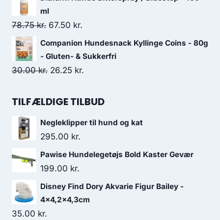
pris
pris
ml
var:
er:
Den
Den
78.75
kr.
67.50
kr.
176.25 kr..
152.50 kr..
oprindelige
aktuelle
Companion Hundesnack Kyllinge Coins - 80g
pris
pris
- Gluten- & Sukkerfri
var:
er:
Den
Den
30.00
kr.
26.25
kr.
78.75 kr..
67.50 kr..
oprindelige
aktuelle
pris
pris
TILFÆLDIGE TILBUD
var:
er:
Negleklipper til hund og kat
30.00 kr..
26.25 kr..
295.00
kr.
Pawise Hundelegetøjs Bold Kaster Gevær
199.00
kr.
Disney Find Dory Akvarie Figur Bailey -
4x4,2x4,3cm
35.00
kr.