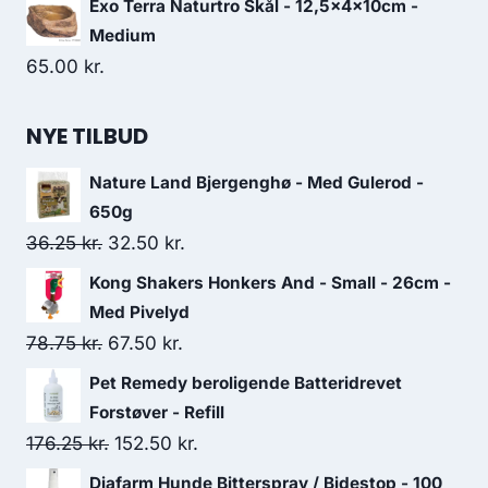
Exo Terra Naturtro Skål - 12,5x4x10cm -
Medium
65.00
kr.
NYE TILBUD
Nature Land Bjergenghø - Med Gulerod -
650g
Den
Den
36.25
kr.
32.50
kr.
oprindelige
aktuelle
Kong Shakers Honkers And - Small - 26cm -
pris
pris
Med Pivelyd
var:
er:
Den
Den
78.75
kr.
67.50
kr.
36.25 kr..
32.50 kr..
oprindelige
aktuelle
Pet Remedy beroligende Batteridrevet
pris
pris
Forstøver - Refill
var:
er:
Den
Den
176.25
kr.
152.50
kr.
78.75 kr..
67.50 kr..
oprindelige
aktuelle
Diafarm Hunde Bitterspray / Bidestop - 100