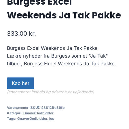
Burgess Excel
Weekends Ja Tak Pakke
333.00
kr.
Burgess Excel Weekends Ja Tak Pakke
Lækre nyheder fra Burgess som et "Ja Tak"
tilbud., Burgess Excel Weekends Ja Tak Pakke.
Køb her
(sponsoreret indhold og priserne er vejledende)
Varenummer (SKU):
488121fe36fb
Kategori:
GnaverGodbidder
Tags:
GnaverGodbidder
,
los