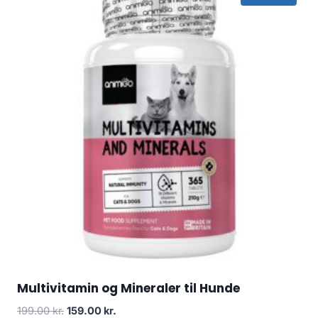
Multivitamin og Mineraler til Hunde
Den
Den
199.00
kr.
159.00
kr.