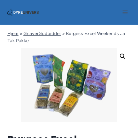
Skip
to
content
Hjem
»
GnaverGodbidder
»
Burgess Excel Weekends Ja
Tak Pakke