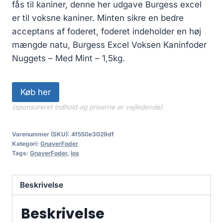
fås til kaniner, denne her udgave Burgess excel
er til voksne kaniner. Minten sikre en bedre
acceptans af foderet, foderet indeholder en høj
mængde natu, Burgess Excel Voksen Kaninfoder
Nuggets – Med Mint – 1,5kg.
Køb her
(sponsoreret indhold og priserne er vejledende)
Varenummer (SKU):
4f550e3029df
Kategori:
GnaverFoder
Tags:
GnaverFoder
,
los
Beskrivelse
Beskrivelse