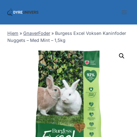
Skip
to
content
Hjem
»
GnaverFoder
»
Burgess Excel Voksen Kaninfoder
Nuggets – Med Mint – 1,5kg