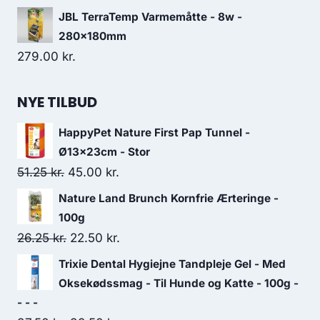
176.25 kr..
152.50 kr..
JBL TerraTemp Varmemåtte - 8w -
280x180mm
279.00
kr.
NYE TILBUD
HappyPet Nature First Pap Tunnel -
Ø13x23cm - Stor
Den
Den
51.25
kr.
45.00
kr.
oprindelige
aktuelle
Nature Land Brunch Kornfrie Ærteringe -
pris
pris
100g
var:
er:
Den
Den
26.25
kr.
22.50
kr.
51.25 kr..
45.00 kr..
oprindelige
aktuelle
Trixie Dental Hygiejne Tandpleje Gel - Med
pris
pris
Oksekødssmag - Til Hunde og Katte - 100g -
var:
er:
- - -