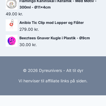
Flamingo Kaninskål i Keramik - Med Motiv -
300ml - Ø11x4cm
49.00
kr.
Anibio Tic Clip mod Lopper og Flåter
279.00
kr.
Beeztees Gnaver Kugle i Plastik - Ø9cm
30.00
kr.
© 2026 Dyreunivers - Alt til dyr
Vi henviser til affiliate links på siden.
Hjemmesider Til Salg
|
Hjemmeside Udvikling
|
Online