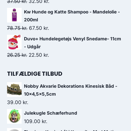
Den
Den
37.50
kr.
26.25 kr..
32.50
kr.
22.50 kr..
oprindelige
aktuelle
Kw Hunde og Katte Shampoo - Mandelolie -
pris
pris
200ml
var:
er:
Den
Den
78.75
kr.
67.50
kr.
37.50 kr..
32.50 kr..
oprindelige
aktuelle
Duvo+ Hundelegetøjs Venyl Snedame- 11cm
pris
pris
- Udgår
var:
er:
Den
Den
26.25
kr.
22.50
kr.
78.75 kr..
67.50 kr..
oprindelige
aktuelle
pris
pris
TILFÆLDIGE TILBUD
var:
er:
Nobby Akvarie Dekorations Kinesisk Båd -
26.25 kr..
22.50 kr..
10x4,5x5,5cm
39.00
kr.
Julekugle Schæferhund
109.00
kr.