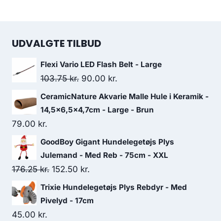
UDVALGTE TILBUD
Flexi Vario LED Flash Belt - Large
Den
Den
103.75
kr.
90.00
kr.
oprindelige
aktuelle
CeramicNature Akvarie Malle Hule i Keramik -
pris
pris
14,5x6,5x4,7cm - Large - Brun
var:
er:
79.00
kr.
103.75 kr..
90.00 kr..
GoodBoy Gigant Hundelegetøjs Plys
Julemand - Med Reb - 75cm - XXL
Den
Den
176.25
kr.
152.50
kr.
oprindelige
aktuelle
Trixie Hundelegetøjs Plys Rebdyr - Med
pris
pris
Pivelyd - 17cm
var:
er:
45.00
kr.