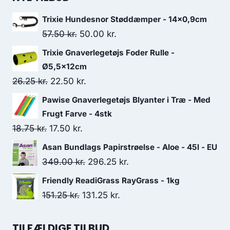
var:
er:
Trixie Hundesnor Støddæmper - 14x0,9cm
188.75 kr..
161.25 kr..
Den
Den
57.50
kr.
50.00
kr.
oprindelige
aktuelle
Trixie Gnaverlegetøjs Foder Rulle -
pris
pris
Ø5,5x12cm
var:
er:
Den
Den
26.25
kr.
22.50
kr.
57.50 kr..
50.00 kr..
oprindelige
aktuelle
Pawise Gnaverlegetøjs Blyanter i Træ - Med
pris
pris
Frugt Farve - 4stk
var:
er:
Den
Den
18.75
kr.
17.50
kr.
26.25 kr..
22.50 kr..
oprindelige
aktuelle
Asan Bundlags Papirstrøelse - Aloe - 45l - EU
pris
pris
Den
Den
349.00
kr.
296.25
kr.
var:
er:
oprindelige
aktuelle
Friendly ReadiGrass RayGrass - 1kg
18.75 kr..
17.50 kr..
pris
pris
Den
Den
151.25
kr.
131.25
kr.
var:
er:
oprindelige
aktuelle
349.00 kr..
296.25 kr..
pris
pris
TILFÆLDIGE TILBUD