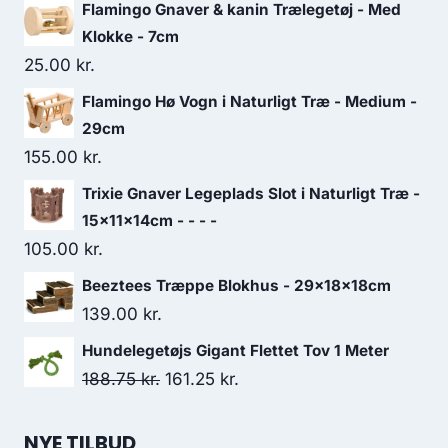
Flamingo Gnaver & kanin Trælegetøj - Med
Klokke - 7cm
25.00
kr.
Flamingo Hø Vogn i Naturligt Træ - Medium -
29cm
155.00
kr.
Trixie Gnaver Legeplads Slot i Naturligt Træ -
15x11x14cm - - - -
105.00
kr.
Beeztees Træppe Blokhus - 29x18x18cm
139.00
kr.
Hundelegetøjs Gigant Flettet Tov 1 Meter
Den
Den
188.75
kr.
161.25
kr.
oprindelige
aktuelle
pris
pris
NYE TILBUD