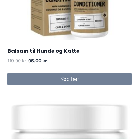
Balsam til Hunde og Katte
Den
Den
119.00
kr.
95.00
kr.
oprindelige
aktuelle
pris
pris
Køb her
var:
er:
119.00 kr..
95.00 kr..