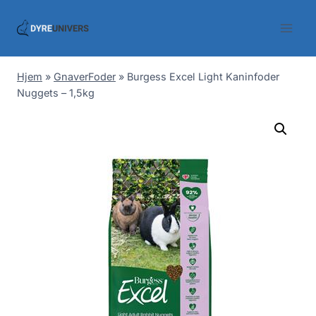
Skip
to
content
Hjem
»
GnaverFoder
»
Burgess Excel Light Kaninfoder
Nuggets – 1,5kg