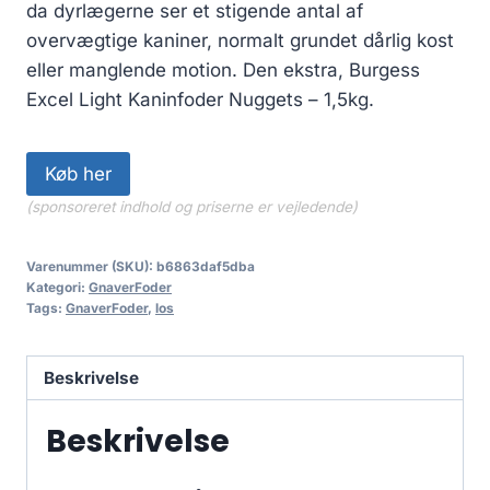
da dyrlægerne ser et stigende antal af
overvægtige kaniner, normalt grundet dårlig kost
eller manglende motion. Den ekstra, Burgess
Excel Light Kaninfoder Nuggets – 1,5kg.
Køb her
(sponsoreret indhold og priserne er vejledende)
Varenummer (SKU):
b6863daf5dba
Kategori:
GnaverFoder
Tags:
GnaverFoder
,
los
Beskrivelse
Beskrivelse