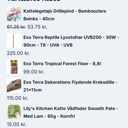
var:
er:
Kattelegetøjs Drillepind - Bamboozlers
151.25 kr..
131.25 kr..
Boinks - 45cm
Den
Den
61.25
kr.
53.75
kr.
oprindelige
aktuelle
Exo Terra Reptile Lysstofrør UVB200 - 30W -
pris
pris
90cm - T8 - UVA - UVB
var:
er:
225.00
kr.
61.25 kr..
53.75 kr..
Exo Terra Tropical Forest Floor - 8,8l
99.00
kr.
Exo Terra Dekorations Flydende Krokodille -
21x11cm
115.00
kr.
Lily's Kitchen Katte Vådfoder Smooth Pate -
Med Lam - 85g - Kornfri
15.00
kr.