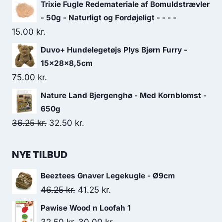
Trixie Fugle Redemateriale af Bomuldstrævler
- 50g - Naturligt og Fordøjeligt - - - -
15.00
kr.
Duvo+ Hundelegetøjs Plys Bjørn Furry -
15x28x8,5cm
75.00
kr.
Nature Land Bjergenghø - Med Kornblomst -
650g
Den
Den
36.25
kr.
32.50
kr.
oprindelige
aktuelle
pris
pris
NYE TILBUD
var:
er:
Beeztees Gnaver Legekugle - Ø9cm
36.25 kr..
32.50 kr..
Den
Den
46.25
kr.
41.25
kr.
oprindelige
aktuelle
Pawise Wood n Loofah 1
pris
pris
Den
Den