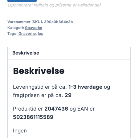
(sponsoreret indhold og priserne er vejledende)
Varenummer (SKU):
390c0b664e3b
Kategori:
Gnaverhø
Tags:
Gnaverhø
,
los
Beskrivelse
Beskrivelse
Leveringstid er på ca.
1-3 hverdage
og
fragtprisen er på ca.
29
Produktid er
2047436
og EAN er
5023861115589
Ingen