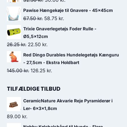
32.50
kr.
30.00
kr.
var:
er:
oprindelige
aktuelle
Pawise Hængekøje til Gnavere - 45x45cm
46.25 kr..
41.25 kr..
pris
pris
Den
Den
67.50
kr.
58.75
kr.
var:
er:
oprindelige
aktuelle
Trixie Gnaverlegetøjs Foder Rulle -
32.50 kr..
30.00 kr..
pris
pris
Ø5,5x12cm
var:
er:
Den
Den
26.25
kr.
22.50
kr.
67.50 kr..
58.75 kr..
oprindelige
aktuelle
Red Dingo Durables Hundelegetøjs Kænguru
pris
pris
- 27,5cm - Ekstra Holdbart
var:
er:
Den
Den
145.00
kr.
126.25
kr.
26.25 kr..
22.50 kr..
oprindelige
aktuelle
pris
pris
TILFÆLDIGE TILBUD
var:
er:
CeramicNature Akvarie Reje Pyramiderør i
145.00 kr..
126.25 kr..
Ler- 6x3x1,8cm
89.00
kr.
Nobby Kølehalsbånd til Hunde - Flere