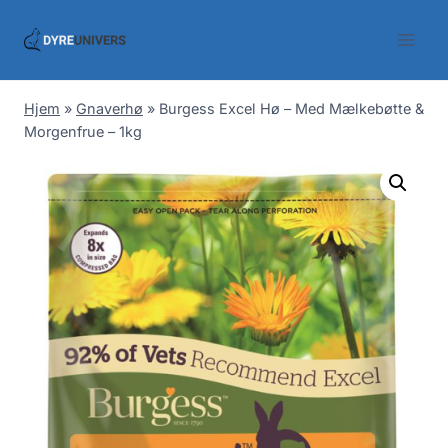
Skip
to
content
Hjem
»
Gnaverhø
»
Burgess Excel Hø – Med Mælkebøtte &
Morgenfrue – 1kg