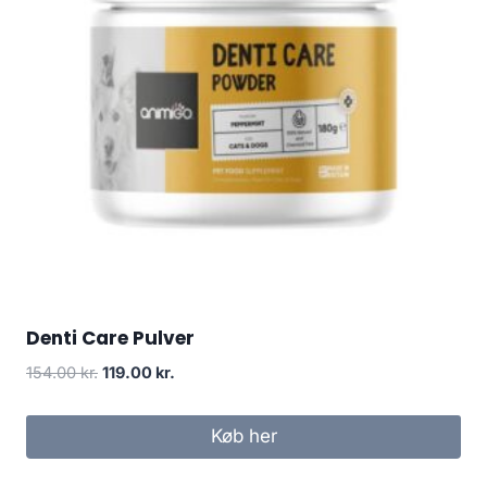
Denti Care Pulver
Den
Den
154.00
kr.
119.00
kr.
oprindelige
aktuelle
pris
pris
Køb her
var:
er:
154.00 kr..
119.00 kr..