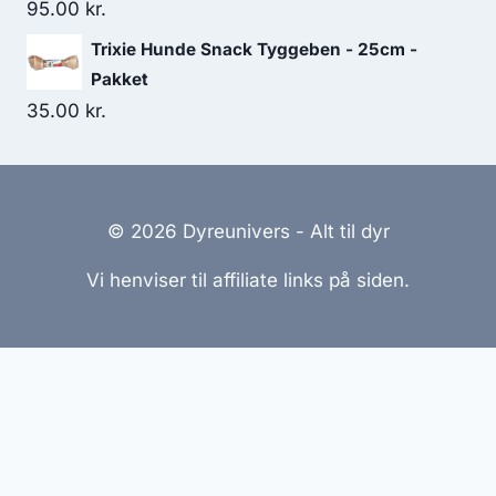
95.00
kr.
Trixie Hunde Snack Tyggeben - 25cm -
Pakket
35.00
kr.
© 2026 Dyreunivers - Alt til dyr
Vi henviser til affiliate links på siden.
Hjemmesider Til Salg
|
Hjemmeside Udvikling
|
Online
Tilbud
Denne side kan være skabt med AI! Indholdet er
genereret med henblik på at informere og inspirere,