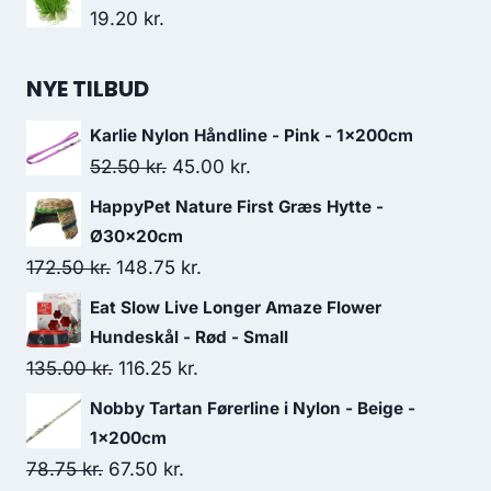
19.20
kr.
NYE TILBUD
Karlie Nylon Håndline - Pink - 1x200cm
Den
Den
52.50
kr.
45.00
kr.
oprindelige
aktuelle
HappyPet Nature First Græs Hytte -
pris
pris
Ø30x20cm
var:
er:
Den
Den
172.50
kr.
148.75
kr.
52.50 kr..
45.00 kr..
oprindelige
aktuelle
Eat Slow Live Longer Amaze Flower
pris
pris
Hundeskål - Rød - Small
var:
er:
Den
Den
135.00
kr.
116.25
kr.
172.50 kr..
148.75 kr..
oprindelige
aktuelle
Nobby Tartan Førerline i Nylon - Beige -
pris
pris
1x200cm
var:
er:
Den
Den
78.75
kr.
67.50
kr.