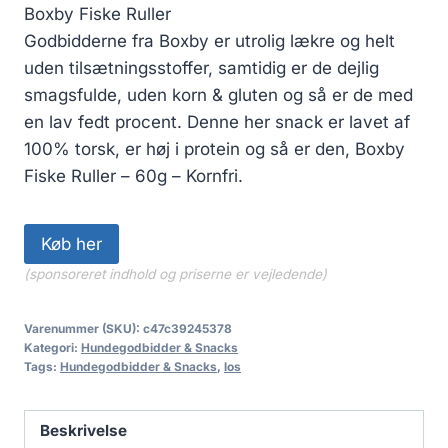
Boxby Fiske Ruller
Godbidderne fra Boxby er utrolig lækre og helt
uden tilsætningsstoffer, samtidig er de dejlig
smagsfulde, uden korn & gluten og så er de med
en lav fedt procent. Denne her snack er lavet af
100% torsk, er høj i protein og så er den, Boxby
Fiske Ruller – 60g – Kornfri.
Køb her
(sponsoreret indhold og priserne er vejledende)
Varenummer (SKU):
c47c39245378
Kategori:
Hundegodbidder & Snacks
Tags:
Hundegodbidder & Snacks
,
los
Beskrivelse