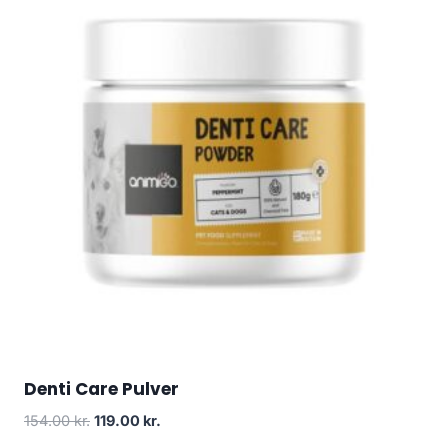
Denti Care Pulver
Den
Den
154.00
kr.
119.00
kr.
oprindelige
aktuelle