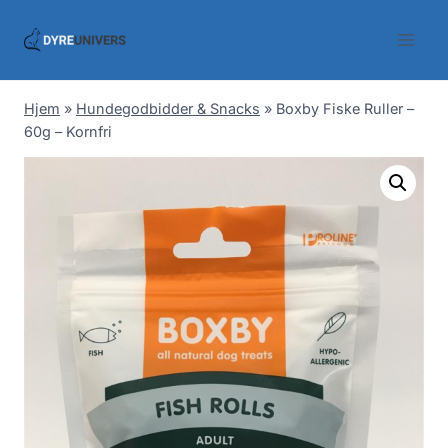
Skip
to
content
Hjem
»
Hundegodbidder & Snacks
»
Boxby Fiske Ruller –
60g – Kornfri