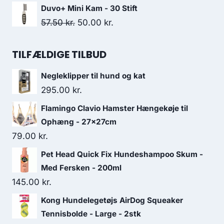
135.00 kr..
116.25 kr..
oprindelige
aktuelle
Duvo+ Mini Kam - 30 Stift
pris
pris
Den
Den
57.50
kr.
50.00
kr.
var:
er:
oprindelige
aktuelle
78.75 kr..
67.50 kr..
pris
pris
TILFÆLDIGE TILBUD
var:
er:
Negleklipper til hund og kat
57.50 kr..
50.00 kr..
295.00
kr.
Flamingo Clavio Hamster Hængekøje til
Ophæng - 27x27cm
79.00
kr.
Pet Head Quick Fix Hundeshampoo Skum -
Med Fersken - 200ml
145.00
kr.
Kong Hundelegetøjs AirDog Squeaker
Tennisbolde - Large - 2stk