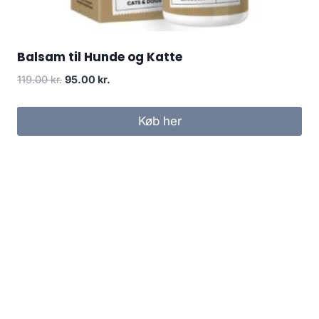
Balsam til Hunde og Katte
Den
Den
119.00
kr.
95.00
kr.
oprindelige
aktuelle
pris
pris
Køb her
var:
er:
119.00 kr..
95.00 kr..