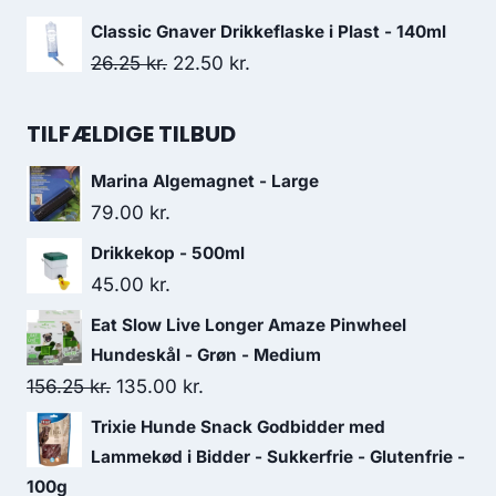
var:
er:
oprindelige
aktuelle
Classic Gnaver Drikkeflaske i Plast - 140ml
30.00 kr..
26.25 kr..
pris
pris
Den
Den
26.25
kr.
22.50
kr.
var:
er:
oprindelige
aktuelle
50.00 kr..
45.00 kr..
pris
pris
TILFÆLDIGE TILBUD
var:
er:
Marina Algemagnet - Large
26.25 kr..
22.50 kr..
79.00
kr.
Drikkekop - 500ml
45.00
kr.
Eat Slow Live Longer Amaze Pinwheel
Hundeskål - Grøn - Medium
Den
Den
156.25
kr.
135.00
kr.
oprindelige
aktuelle
Trixie Hunde Snack Godbidder med
pris
pris
Lammekød i Bidder - Sukkerfrie - Glutenfrie -
var:
er:
100g