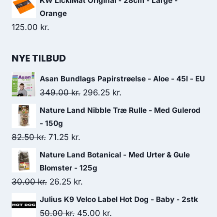
KW LickiMat Original - 28cm - Large -
Orange
125.00
kr.
NYE TILBUD
Asan Bundlags Papirstrøelse - Aloe - 45l - EU
Den
Den
349.00
kr.
296.25
kr.
oprindelige
aktuelle
Nature Land Nibble Træ Rulle - Med Gulerod
pris
pris
- 150g
var:
er:
Den
Den
82.50
kr.
71.25
kr.
349.00 kr..
296.25 kr..
oprindelige
aktuelle
Nature Land Botanical - Med Urter & Gule
pris
pris
Blomster - 125g
var:
er:
Den
Den
30.00
kr.
26.25
kr.
82.50 kr..
71.25 kr..
oprindelige
aktuelle
Julius K9 Velco Label Hot Dog - Baby - 2stk
pris
pris
Den
Den
50.00
kr.
45.00
kr.