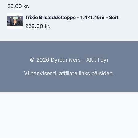
25.00
kr.
156.25 kr..
135.00 kr..
Trixie Bilsæddetæppe - 1,4x1,45m - Sort
229.00
kr.
© 2026 Dyreunivers - Alt til dyr
Vi henviser til affiliate links på siden.
Hjemmesider Til Salg
|
Hjemmeside Udvikling
|
Online
Tilbud
Denne side kan være skabt med AI! Indholdet er
genereret med henblik på at informere og inspirere,