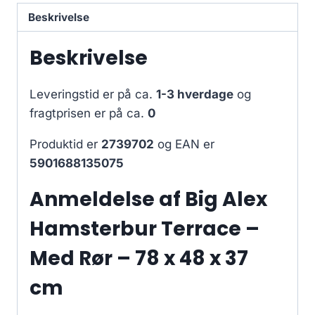
Beskrivelse
Beskrivelse
Leveringstid er på ca.
1-3 hverdage
og
fragtprisen er på ca.
0
Produktid er
2739702
og EAN er
5901688135075
Anmeldelse af Big Alex
Hamsterbur Terrace –
Med Rør – 78 x 48 x 37
cm