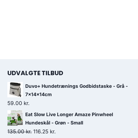
UDVALGTE TILBUD
Duvo+ Hundetrænings Godbidstaske - Grå -
7x14x14cm
59.00
kr.
Eat Slow Live Longer Amaze Pinwheel
Hundeskål - Grøn - Small
Den
Den
135.00
kr.
116.25
kr.