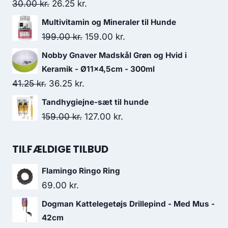
var:
er:
Den
Den
30.00
kr.
26.25
kr.
26.25 kr..
22.50 kr..
oprindelige
aktuelle
Multivitamin og Mineraler til Hunde
pris
pris
Den
Den
199.00
kr.
159.00
kr.
var:
er:
oprindelige
aktuelle
Nobby Gnaver Madskål Grøn og Hvid i
30.00 kr..
26.25 kr..
pris
pris
Keramik - Ø11x4,5cm - 300ml
var:
er:
Den
Den
41.25
kr.
36.25
kr.
199.00 kr..
159.00 kr..
oprindelige
aktuelle
Tandhygiejne-sæt til hunde
pris
pris
Den
Den
159.00
kr.
127.00
kr.
var:
er:
oprindelige
aktuelle
41.25 kr..
36.25 kr..
pris
pris
TILFÆLDIGE TILBUD
var:
er:
Flamingo Ringo Ring
159.00 kr..
127.00 kr..
69.00
kr.
Dogman Kattelegetøjs Drillepind - Med Mus -
42cm