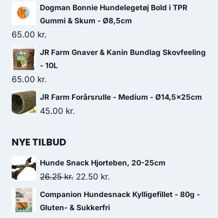
oprindelige
aktuelle
Dogman Bonnie Hundelegetøj Bold i TPR
pris
pris
Gummi & Skum - Ø8,5cm
var:
er:
65.00
kr.
135.00 kr..
116.25 kr..
JR Farm Gnaver & Kanin Bundlag Skovfeeling
- 10L
65.00
kr.
JR Farm Forårsrulle - Medium - Ø14,5x25cm
45.00
kr.
NYE TILBUD
Hunde Snack Hjorteben, 20-25cm
Den
Den
26.25
kr.
22.50
kr.
oprindelige
aktuelle
Companion Hundesnack Kylligefillet - 80g -
pris
pris
Gluten- & Sukkerfri