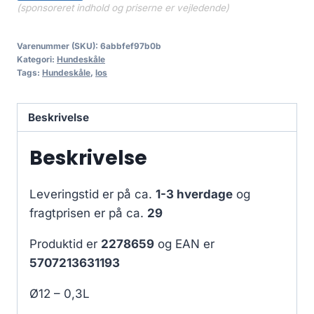
(sponsoreret indhold og priserne er vejledende)
Varenummer (SKU):
6abbfef97b0b
Kategori:
Hundeskåle
Tags:
Hundeskåle
,
los
Beskrivelse
Beskrivelse
Leveringstid er på ca.
1-3 hverdage
og
fragtprisen er på ca.
29
Produktid er
2278659
og EAN er
5707213631193
Ø12 – 0,3L