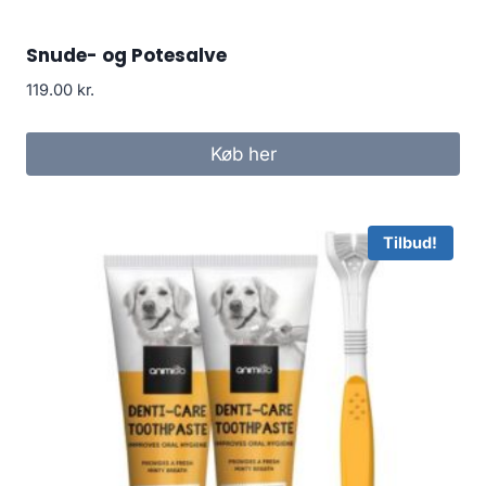
Snude- og Potesalve
119.00
kr.
Køb her
Tilbud!