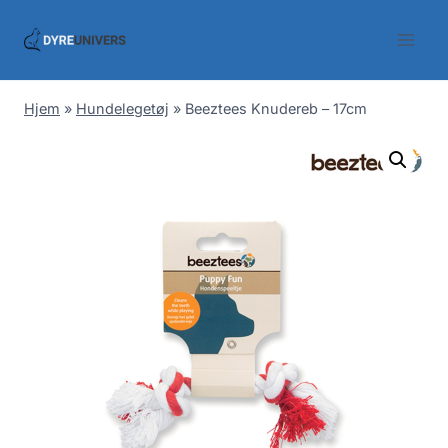
Skip
to
content
Hjem
»
Hundelegetøj
»
Beeztees Knudereb – 17cm