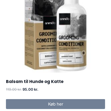
Balsam til Hunde og Katte
Den
Den
119.00
kr.
95.00
kr.
oprindelige
aktuelle
pris
pris
Køb her
var:
er: