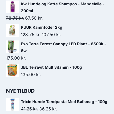
Kw Hunde og Katte Shampoo - Mandelolie -
200ml
Den
Den
78.75
kr.
67.50
kr.
oprindelige
aktuelle
PUUR Kaninfoder 2kg
pris
pris
Den
Den
123.75
kr.
107.50
kr.
var:
er:
oprindelige
aktuelle
Exo Terra Forest Canopy LED Plant - 6500k -
78.75 kr..
67.50 kr..
pris
pris
8w
var:
er:
175.00
kr.
123.75 kr..
107.50 kr..
JBL Terravit Multivitamin - 100g
135.00
kr.
NYE TILBUD
Trixie Hunde Tandpasta Med Bøfsmag - 100g
Den
Den
41.25
kr.
36.25
kr.