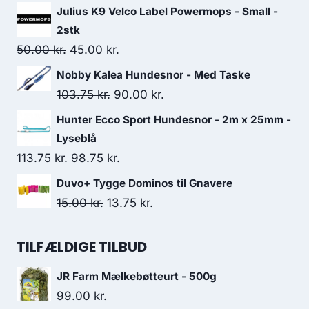
oprindelige
aktuelle
Julius K9 Velco Label Powermops - Small -
pris
pris
2stk
var:
er:
Den
Den
50.00
kr.
45.00
kr.
41.25 kr..
36.25 kr..
oprindelige
aktuelle
Nobby Kalea Hundesnor - Med Taske
pris
pris
Den
Den
103.75
kr.
90.00
kr.
var:
er:
oprindelige
aktuelle
Hunter Ecco Sport Hundesnor - 2m x 25mm -
50.00 kr..
45.00 kr..
pris
pris
Lyseblå
var:
er:
Den
Den
113.75
kr.
98.75
kr.
103.75 kr..
90.00 kr..
oprindelige
aktuelle
Duvo+ Tygge Dominos til Gnavere
pris
pris
Den
Den
15.00
kr.
13.75
kr.
var:
er:
oprindelige
aktuelle
113.75 kr..
98.75 kr..
pris
pris
TILFÆLDIGE TILBUD
var:
er:
JR Farm Mælkebøtteurt - 500g
15.00 kr..
13.75 kr..
99.00
kr.