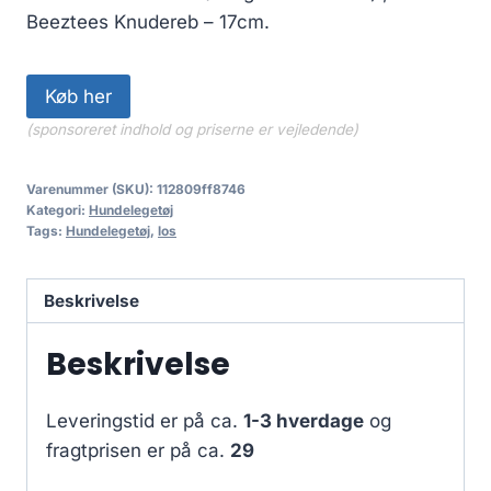
Beeztees Knudereb – 17cm.
Køb her
(sponsoreret indhold og priserne er vejledende)
Varenummer (SKU):
112809ff8746
Kategori:
Hundelegetøj
Tags:
Hundelegetøj
,
los
Beskrivelse
Beskrivelse
Leveringstid er på ca.
1-3 hverdage
og
fragtprisen er på ca.
29