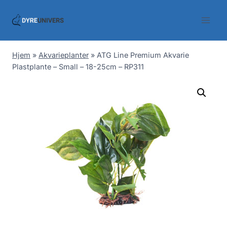
Skip
to
content
Hjem
»
Akvarieplanter
»
ATG Line Premium Akvarie
Plastplante – Small – 18-25cm – RP311