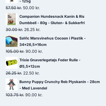
- 125g
Den
Den
57.50
kr.
50.00
kr.
oprindelige
aktuelle
Companion Hundesnack Kanin & Ris
pris
pris
Dumbbell - 80g - Gluten- & Sukkerfri
var:
er:
Den
Den
30.00
kr.
26.25
kr.
57.50 kr..
50.00 kr..
oprindelige
aktuelle
SaVic Marsvinehus Cocoon i Plastik -
pris
pris
34x26,5x16cm
var:
er:
Den
Den
105.00
kr.
90.00
kr.
30.00 kr..
26.25 kr..
oprindelige
aktuelle
Trixie Gnaverlegetøjs Foder Rulle -
pris
pris
Ø5,5x12cm
var:
er:
Den
Den
26.25
kr.
22.50
kr.
105.00 kr..
90.00 kr..
oprindelige
aktuelle
Bunny Puppy Crunchy Reb Plyskanin - 28cm
pris
pris
- Med Lavendel
var:
er:
Den
Den
103.75
kr.
90.00
kr.
26.25 kr..
22.50 kr..
oprindelige
aktuelle