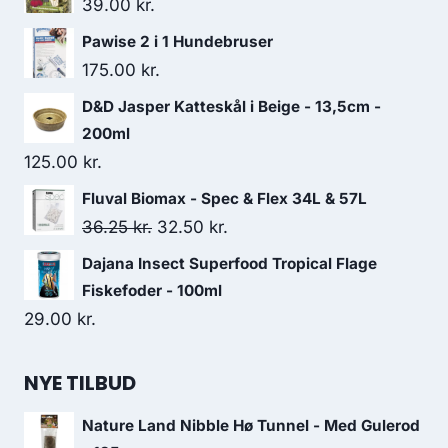
39.00
kr.
Pawise 2 i 1 Hundebruser
175.00
kr.
D&D Jasper Katteskål i Beige - 13,5cm -
200ml
125.00
kr.
Fluval Biomax - Spec & Flex 34L & 57L
Den
Den
36.25
kr.
32.50
kr.
oprindelige
aktuelle
Dajana Insect Superfood Tropical Flage
pris
pris
Fiskefoder - 100ml
var:
er:
29.00
kr.
36.25 kr..
32.50 kr..
NYE TILBUD
Nature Land Nibble Hø Tunnel - Med Gulerod