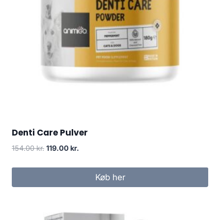
Denti Care Pulver
Den
Den
154.00
kr.
119.00
kr.
oprindelige
aktuelle
pris
pris
Køb her
var:
er:
154.00 kr..
119.00 kr..