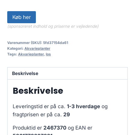
Køb her
(sponsoreret indhold og priserne er vejledende)
Varenummer (SKU):
5fd37154da61
Kategori:
Akvarieplanter
Tags:
Akvarieplanter
,
los
Beskrivelse
Beskrivelse
Leveringstid er på ca.
1-3 hverdage
og
fragtprisen er på ca.
29
Produktid er
2467370
og EAN er