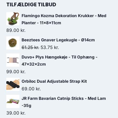
pris
pris
TILFÆLDIGE TILBUD
var:
er:
Flamingo Kozma Dekoration Krukker - Med
103.75 kr..
90.00 kr..
Planter - 11x8x11cm
89.00
kr.
Beeztees Gnaver Legekugle - Ø14cm
Den
Den
61.25
kr.
53.75
kr.
oprindelige
aktuelle
Duvo+ Plys Hængekøje - Til Ophæng -
pris
pris
47x32x2cm
var:
er:
99.00
kr.
61.25 kr..
53.75 kr..
Orbiloc Dual Adjustable Strap Kit
69.00
kr.
JR Farm Bavarian Catnip Sticks - Med Lam
-35g
39.00
kr.