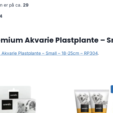
en er på ca.
29
4
emium Akvarie Plastplante – S
 Akvarie Plastplante – Small – 18-25cm – RP304
.