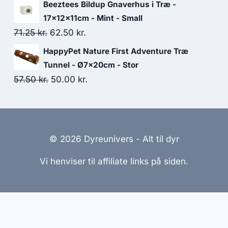
oprindelige
aktuelle
Beeztees Bildup Gnaverhus i Træ -
pris
pris
17x12x11cm - Mint - Small
var:
er:
Den
Den
71.25
kr.
62.50
kr.
41.25 kr..
36.25 kr..
oprindelige
aktuelle
HappyPet Nature First Adventure Træ
pris
pris
Tunnel - Ø7x20cm - Stor
var:
er:
Den
Den
57.50
kr.
50.00
kr.
71.25 kr..
62.50 kr..
oprindelige
aktuelle
pris
pris
var:
er:
© 2026 Dyreunivers - Alt til dyr
57.50 kr..
50.00 kr..
Vi henviser til affiliate links på siden.
emmesider Til Salg
|
Hjemmeside Udvikling
|
Online Til