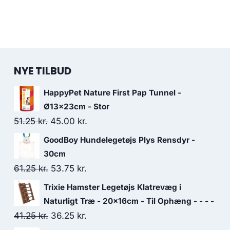
NYE TILBUD
HappyPet Nature First Pap Tunnel -
Ø13x23cm - Stor
Den
Den
51.25
kr.
45.00
kr.
oprindelige
aktuelle
GoodBoy Hundelegetøjs Plys Rensdyr -
pris
pris
30cm
var:
er:
Den
Den
61.25
kr.
53.75
kr.
51.25 kr..
45.00 kr..
oprindelige
aktuelle
Trixie Hamster Legetøjs Klatrevæg i
pris
pris
Naturligt Træ - 20x16cm - Til Ophæng - - - -
var:
er:
Den
Den
41.25
kr.
36.25
kr.
61.25 kr..
53.75 kr..