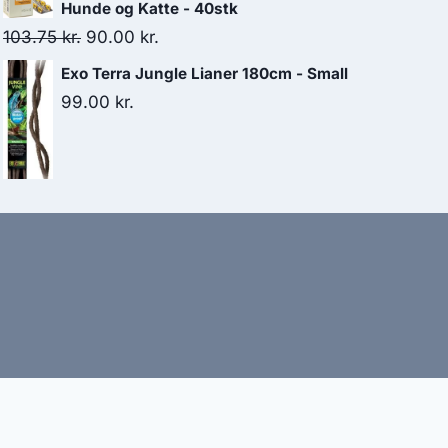
Hunde og Katte - 40stk
Den
Den
103.75
kr.
90.00
kr.
oprindelige
aktuelle
Exo Terra Jungle Lianer 180cm - Small
pris
pris
99.00
kr.
var:
er:
103.75 kr..
90.00 kr..
bud