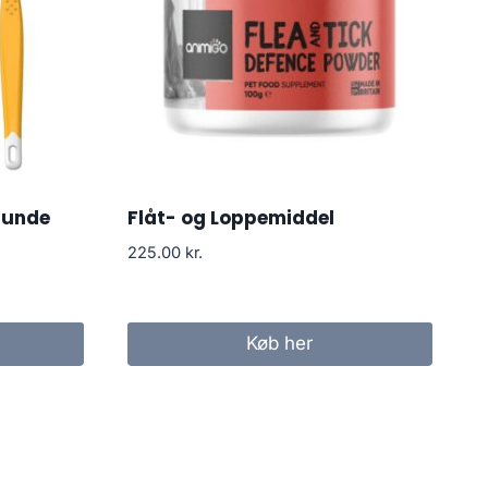
hunde
Flåt- og Loppemiddel
225.00
kr.
Køb her