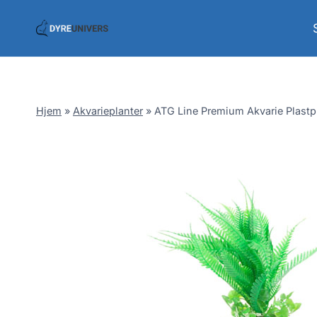
Skip
to
content
Hjem
»
Akvarieplanter
»
ATG Line Premium Akvarie Plastp