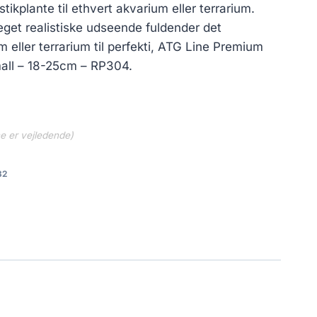
tikplante til ethvert akvarium eller terrarium.
get realistiske udseende fuldender det
 eller terrarium til perfekti, ATG Line Premium
mall – 18-25cm – RP304.
ne er vejledende)
32