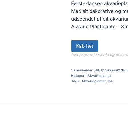
Førsteklasses akvarieplas
Med sit dekorative og me
udseendet af dit akvarium
Akvarie Plastplante – S
Køb her
(sponsoreret indhold og priser
Varenummer (SKU):
3e9ea92766
Kategori:
Akvarieplanter
Tags:
Akvarieplanter
,
los