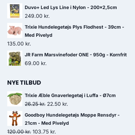
Duvo+ Led Lys Line i Nylon - 200x2,5cm
249.00
kr.
Trixie Hundelegetøjs Plys Flodhest - 39cm -
Med Pivelyd
135.00
kr.
JR Farm Marsvinefoder ONE - 950g - Kornfrit
69.00
kr.
NYE TILBUD
Trixie Æble Gnaverlegetøj i Luffa - Ø7cm
Den
Den
26.25
kr.
22.50
kr.
oprindelige
aktuelle
Goodboy Hundelegetøjs Moppe Rensdyr -
pris
pris
21cm - Med Pivelyd
var:
er:
Den
Den
120.00
kr.
103.75
kr.