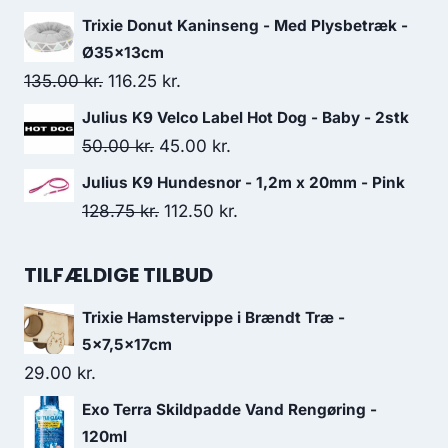
26.25 kr..
22.50 kr..
oprindelige
aktuelle
Trixie Donut Kaninseng - Med Plysbetræk -
pris
pris
Ø35x13cm
var:
er:
Den
Den
135.00
kr.
116.25
kr.
120.00 kr..
103.75 kr..
oprindelige
aktuelle
Julius K9 Velco Label Hot Dog - Baby - 2stk
pris
pris
Den
Den
50.00
kr.
45.00
kr.
var:
er:
oprindelige
aktuelle
Julius K9 Hundesnor - 1,2m x 20mm - Pink
135.00 kr..
116.25 kr..
pris
pris
Den
Den
128.75
kr.
112.50
kr.
var:
er:
oprindelige
aktuelle
50.00 kr..
45.00 kr..
pris
pris
TILFÆLDIGE TILBUD
var:
er:
Trixie Hamstervippe i Brændt Træ -
128.75 kr..
112.50 kr..
5x7,5x17cm
29.00
kr.
Exo Terra Skildpadde Vand Rengøring -
120ml