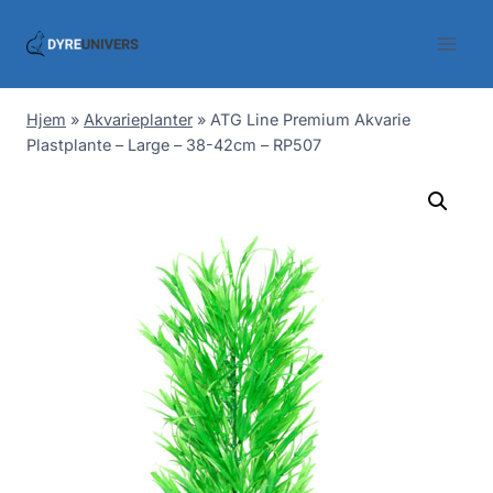
Skip
to
content
Hjem
»
Akvarieplanter
»
ATG Line Premium Akvarie
Plastplante – Large – 38-42cm – RP507