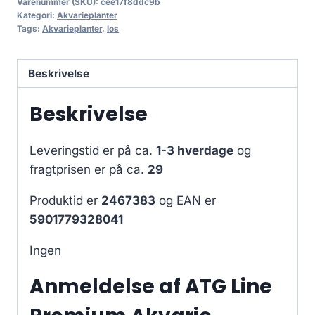
Varenummer (SKU):
cee17f8ddc9b
Kategori:
Akvarieplanter
Tags:
Akvarieplanter
,
los
Beskrivelse
Beskrivelse
Leveringstid er på ca.
1-3 hverdage
og
fragtprisen er på ca.
29
Produktid er
2467383
og EAN er
5901779328041
Ingen
Anmeldelse af ATG Line