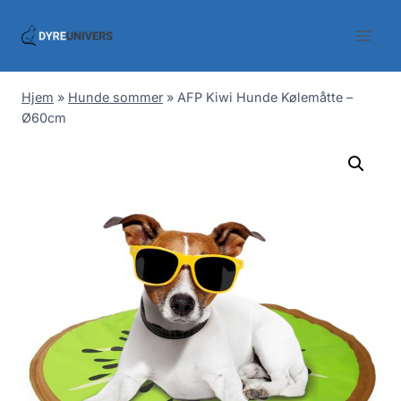
Skip
to
content
Hjem
»
Hunde sommer
»
AFP Kiwi Hunde Kølemåtte –
Ø60cm