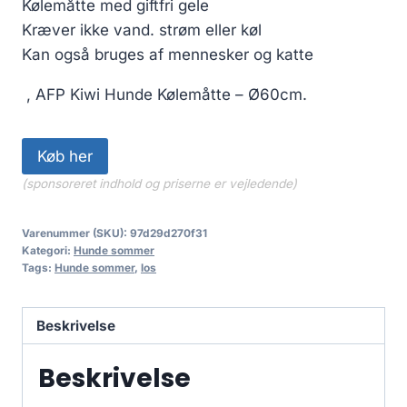
Kølemåtte med giftfri gele
Kræver ikke vand. strøm eller køl
Kan også bruges af mennesker og katte
, AFP Kiwi Hunde Kølemåtte – Ø60cm.
Køb her
(sponsoreret indhold og priserne er vejledende)
Varenummer (SKU):
97d29d270f31
Kategori:
Hunde sommer
Tags:
Hunde sommer
,
los
Beskrivelse
Beskrivelse