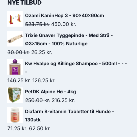
NYE TILBUD
Ozami KaninHop 3 - 90x40x60cm
Den
Den
523.75
kr.
450.00
kr.
oprindelige
aktuelle
Trixie Gnaver Tyggepinde - Med Strå -
pris
pris
Ø3x15cm - 100% Naturlige
var:
er:
Den
Den
30.00
kr.
26.25
kr.
523.75 kr..
450.00 kr..
oprindelige
aktuelle
Kw Hvalpe og Killinge Shampoo - 500ml - - -
pris
pris
-
var:
er:
Den
Den
146.25
kr.
126.25
kr.
30.00 kr..
26.25 kr..
oprindelige
aktuelle
PetDK Alpine Hø - 4kg
pris
pris
Den
Den
250.00
kr.
216.25
kr.
var:
er:
oprindelige
aktuelle
Diafarm B-vitamin Tabletter til Hunde -
146.25 kr..
126.25 kr..
pris
pris
130stk
var:
er:
Den
Den
71.25
kr.
62.50
kr.
250.00 kr..
216.25 kr..