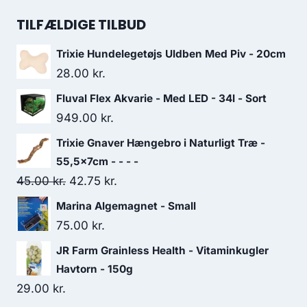
oprindelige
aktuelle
pris
pris
TILFÆLDIGE TILBUD
var:
er:
Trixie Hundelegetøjs Uldben Med Piv - 20cm
71.25 kr..
62.50 kr..
28.00
kr.
Fluval Flex Akvarie - Med LED - 34l - Sort
949.00
kr.
Trixie Gnaver Hængebro i Naturligt Træ -
55,5x7cm - - - -
Den
Den
45.00
kr.
42.75
kr.
oprindelige
aktuelle
Marina Algemagnet - Small
pris
pris
75.00
kr.
var:
er:
JR Farm Grainless Health - Vitaminkugler
45.00 kr..
42.75 kr..
Havtorn - 150g
29.00
kr.