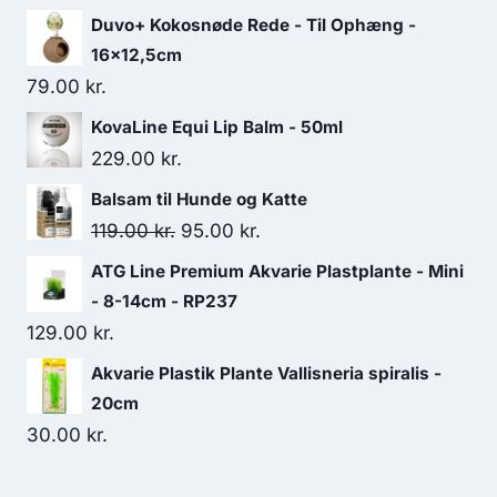
Duvo+ Kokosnøde Rede - Til Ophæng -
16x12,5cm
79.00
kr.
KovaLine Equi Lip Balm - 50ml
229.00
kr.
Balsam til Hunde og Katte
Den
Den
119.00
kr.
95.00
kr.
oprindelige
aktuelle
ATG Line Premium Akvarie Plastplante - Mini
pris
pris
- 8-14cm - RP237
var:
er:
129.00
kr.
119.00 kr..
95.00 kr..
Akvarie Plastik Plante Vallisneria spiralis -
20cm
30.00
kr.