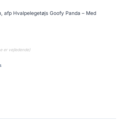
cm, afp Hvalpelegetøjs Goofy Panda – Med
ne er vejledende)
4