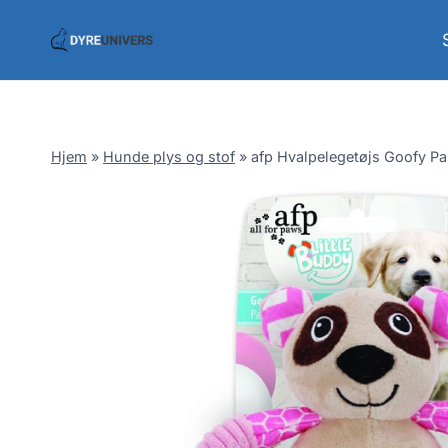
Skip
to
content
Hjem
»
Hunde plys og stof
»
afp Hvalpelegetøjs Goofy P