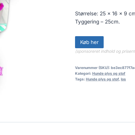
Størrelse: 25 x 16 x 9 
Tyggering – 25cm.
Køb her
(sponsoreret indhold og priser
Varenummer (SKU):
be3ec877f7a
Kategori:
Hunde plys og stof
Tags:
Hunde plys og stof
,
los