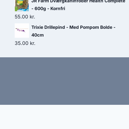
JR Farm Dværgkaninfoder Health Complete
- 600g - Kornfri
55.00
kr.
Trixie Drillepind - Med Pompom Bolde -
40cm
35.00
kr.
Hj
Denne side kan være skabt med AI! Indholdet er gene