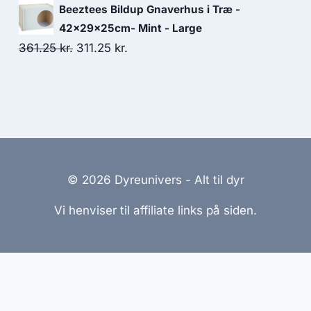
30.00 kr..
26.25 kr..
oprindelige
aktuelle
Beeztees Bildup Gnaverhus i Træ -
pris
pris
42x29x25cm- Mint - Large
var:
er:
Den
Den
361.25
kr.
311.25
kr.
151.25 kr..
131.25 kr..
oprindelige
aktuelle
pris
pris
var:
er:
361.25 kr..
311.25 kr..
© 2026 Dyreunivers - Alt til dyr
Vi henviser til affiliate links på siden.
emmesider Til Salg
|
Hjemmeside Udvikling
|
Online Til
reret med henblik på at informere og inspirere, men vi a