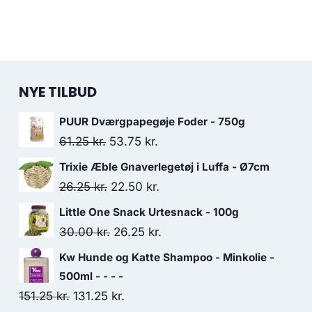
NYE TILBUD
PUUR Dværgpapegøje Foder - 750g
Den
Den
61.25
kr.
53.75
kr.
oprindelige
aktuelle
Trixie Æble Gnaverlegetøj i Luffa - Ø7cm
pris
pris
Den
Den
26.25
kr.
22.50
kr.
var:
er:
oprindelige
aktuelle
Little One Snack Urtesnack - 100g
61.25 kr..
53.75 kr..
pris
pris
Den
Den
30.00
kr.
26.25
kr.
var:
er:
oprindelige
aktuelle
Kw Hunde og Katte Shampoo - Minkolie -
26.25 kr..
22.50 kr..
pris
pris
500ml - - - -
var:
er:
Den
Den
151.25
kr.
131.25
kr.