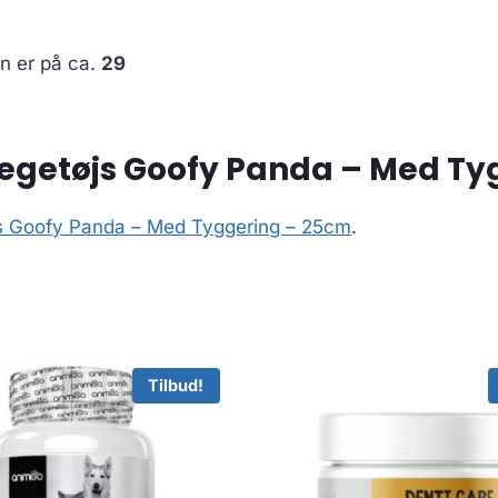
en er på ca.
29
legetøjs Goofy Panda – Med Ty
js Goofy Panda – Med Tyggering – 25cm
.
Tilbud!