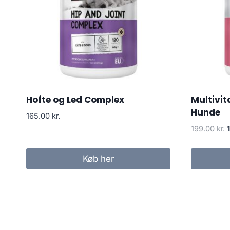
Hofte og Led Complex
Multivit
Hunde
165.00
kr.
199.00
kr.
o
p
Køb her
v
1