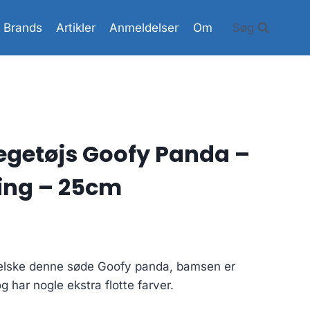
Brands
Artikler
Anmeldelser
Om
Søg
egetøjs Goofy Panda –
ing – 25cm
le elske denne søde Goofy panda, bamsen er
og har nogle ekstra flotte farver.