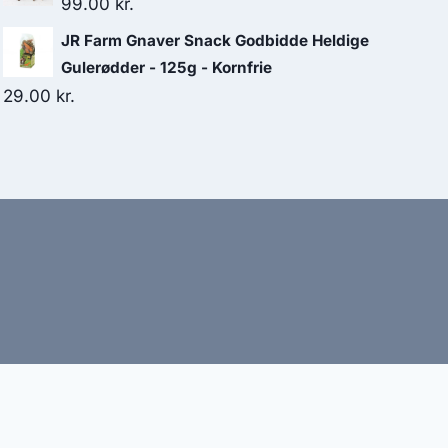
99.00
kr.
JR Farm Gnaver Snack Godbidde Heldige
Gulerødder - 125g - Kornfrie
29.00
kr.
bud
nbefaler altid at dobbelttjekke vigtige oplysninger.