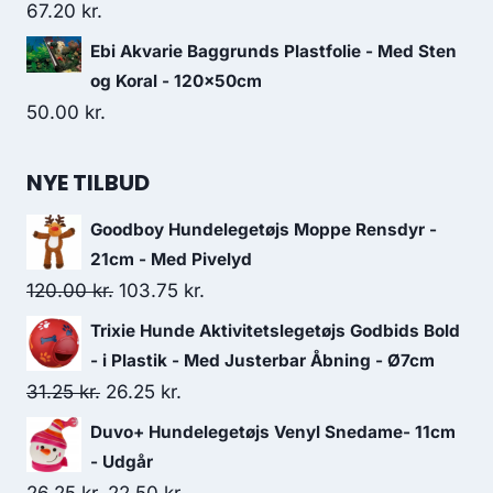
67.20
kr.
50.00 kr..
45.00 kr..
Ebi Akvarie Baggrunds Plastfolie - Med Sten
og Koral - 120x50cm
50.00
kr.
NYE TILBUD
Goodboy Hundelegetøjs Moppe Rensdyr -
21cm - Med Pivelyd
Den
Den
120.00
kr.
103.75
kr.
oprindelige
aktuelle
Trixie Hunde Aktivitetslegetøjs Godbids Bold
pris
pris
- i Plastik - Med Justerbar Åbning - Ø7cm
var:
er:
Den
Den
31.25
kr.
26.25
kr.
120.00 kr..
103.75 kr..
oprindelige
aktuelle
Duvo+ Hundelegetøjs Venyl Snedame- 11cm
pris
pris
- Udgår
var:
er:
Den
Den