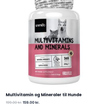
Multivitamin og Mineraler til Hunde
Den
Den
199.00
kr.
159.00
kr.
oprindelige
aktuelle