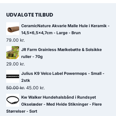
UDVALGTE TILBUD
CeramicNature Akvarie Malle Hule i Keramik -
14,5x6,5x4,7cm - Large - Brun
79.00
kr.
JR Farm Grainless Mælkebøtte & Solsikke
ruller - 70g
29.00
kr.
Julius K9 Velco Label Powermops - Small -
2stk
Den
Den
50.00
kr.
45.00
kr.
oprindelige
aktuelle
Kw Walker Hundehalsbånd i Rundsyet
pris
pris
Okselæder - Med Hvide Stikninger - Flere
var:
er:
Størrelser - Sort