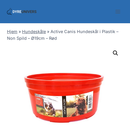
Skip
to
content
Hjem
»
Hundeskåle
»
Active Canis Hundeskål i Plastik –
Non Spild – Ø19cm – Rød