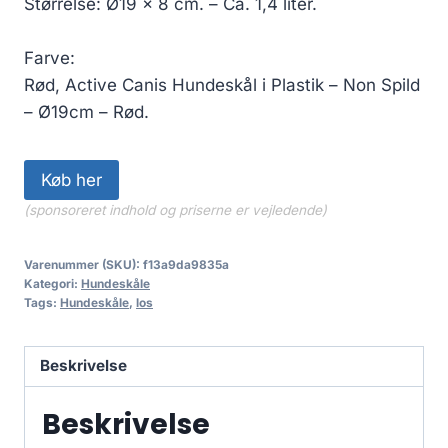
Størrelse: Ø19 x 8 cm. – Ca. 1,4 liter.
Farve:
Rød, Active Canis Hundeskål i Plastik – Non Spild
– Ø19cm – Rød.
Køb her
(sponsoreret indhold og priserne er vejledende)
Varenummer (SKU):
f13a9da9835a
Kategori:
Hundeskåle
Tags:
Hundeskåle
,
los
Beskrivelse
Beskrivelse