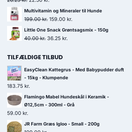
26.25
kr.
22.50
kr.
31.25 kr..
26.25 kr..
oprindelige
aktuelle
Multivitamin og Mineraler til Hunde
pris
pris
Den
Den
199.00
kr.
159.00
kr.
var:
er:
oprindelige
aktuelle
Little One Snack Grøntsagsmix - 150g
26.25 kr..
22.50 kr..
pris
pris
Den
Den
40.00
kr.
36.25
kr.
var:
er:
oprindelige
aktuelle
199.00 kr..
159.00 kr..
pris
pris
TILFÆLDIGE TILBUD
var:
er:
EasyClean Kattegrus - Med Babypudder duft
40.00 kr..
36.25 kr..
- 15kg - Klumpende
183.75
kr.
Flamingo Mabel Hundeskål i Keramik -
Ø12,5cm - 300ml - Grå
59.00
kr.
JR Farm Græs Igloo - Small - 200g