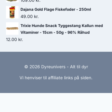
109.00
kr.
Dajana Gold Flage Fiskefoder - 250ml
49.00
kr.
Trixie Hunde Snack Tyggestang Kallun med
Vitaminer - 15cm - 50g - 96% Råhud
12.00
kr.
© 2026 Dyreunivers - Alt til dyr
Vi henviser til affiliate links på siden.
Hjemmesider Til Salg
|
Hjemmeside Udvikling
|
Online
Tilbud